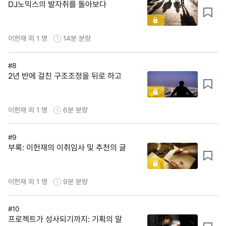
DJ노믹스의 발자취를 돌아보다
이헌재 외 1 명
14분
분량
#8
2년 반에 걸친 구조조정을 뒤로 하고
이헌재 외 1 명
6분
분량
#9
부록: 이헌재의 이취임사 및 추천의 글
이헌재 외 1 명
9분
분량
#10
프로젝트가 성사되기까지: 기획의 말