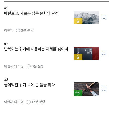
#1
에필로그: 새로운 담론 문화의 발견
이헌재
3분
분량
#2
반복되는 위기에 대응하는 지혜를 찾아서
이헌재 외 1 명
6분
분량
#3
들이닥친 위기 속에 큰 틀을 짜다
무료
이헌재 외 1 명
17분
분량