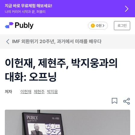
지금 바로 무료체험 해보세요!
나의 커리어 시작과 끝, 퍼블리
0원
로그인
IMF 외환위기 20주년, 과거에서 미래를 배우다
이헌재, 제현주, 박지웅과의
대화: 오프닝
저자
이헌재
제현주
박지웅