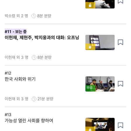
박소령 외 2 명
8분
분량
#11
- 보는 중
이헌재, 제현주, 박지웅과의 대화: 오프닝
이헌재 외 3 명
8분
분량
#12
한국 사회와 위기
무료
이헌재 외 3 명
21분
분량
#13
가능성 열린 사회를 향하여