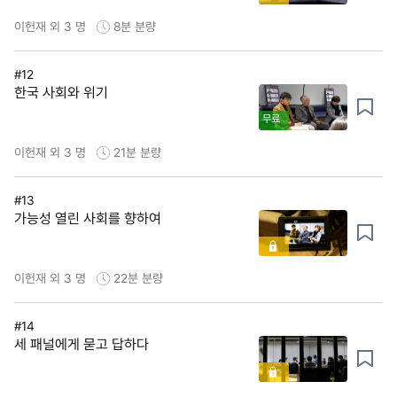
이헌재 외 3 명
8분
분량
#12
한국 사회와 위기
무료
이헌재 외 3 명
21분
분량
#13
가능성 열린 사회를 향하여
이헌재 외 3 명
22분
분량
#14
세 패널에게 묻고 답하다