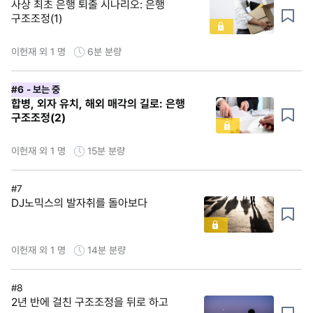
사상 최초 은행 퇴출 시나리오: 은행
구조조정(1)
이헌재 외 1 명
6분
분량
#6
- 보는 중
합병, 외자 유치, 해외 매각의 길로: 은행
구조조정(2)
이헌재 외 1 명
15분
분량
#7
DJ노믹스의 발자취를 돌아보다
이헌재 외 1 명
14분
분량
#8
2년 반에 걸친 구조조정을 뒤로 하고