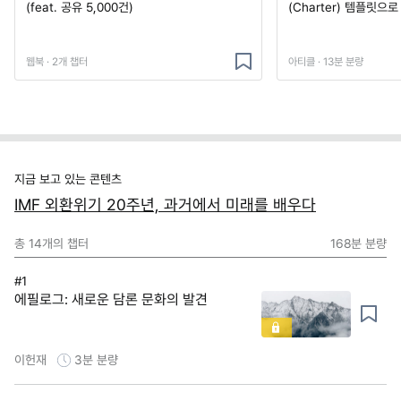
(feat. 공유 5,000건)
(Charter) 템플릿으
웹북 · 2개 챕터
아티클 · 13분 분량
지금 보고 있는 콘텐츠
IMF 외환위기 20주년, 과거에서 미래를 배우다
총
14
개의 챕터
168분
분량
#1
에필로그: 새로운 담론 문화의 발견
이헌재
3분
분량