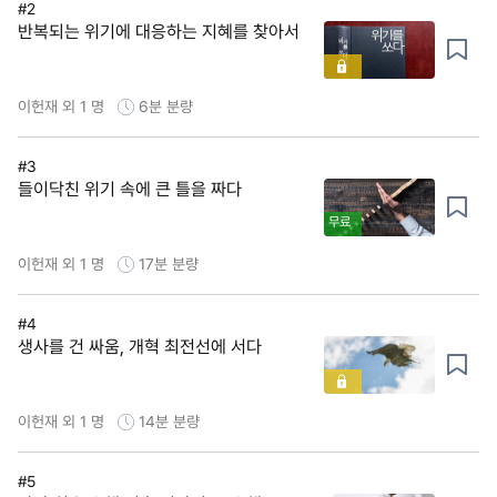
#2
반복되는 위기에 대응하는 지혜를 찾아서
이헌재 외 1 명
6분
분량
#3
들이닥친 위기 속에 큰 틀을 짜다
무료
이헌재 외 1 명
17분
분량
#4
생사를 건 싸움, 개혁 최전선에 서다
이헌재 외 1 명
14분
분량
#5