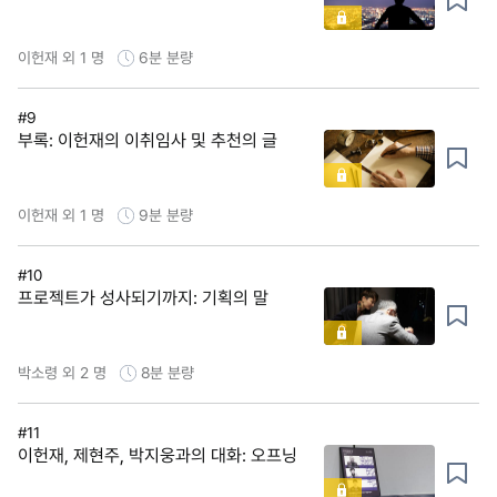
이헌재 외 1 명
6분
분량
#9
부록: 이헌재의 이취임사 및 추천의 글
이헌재 외 1 명
9분
분량
#10
프로젝트가 성사되기까지: 기획의 말
박소령 외 2 명
8분
분량
#11
이헌재, 제현주, 박지웅과의 대화: 오프닝