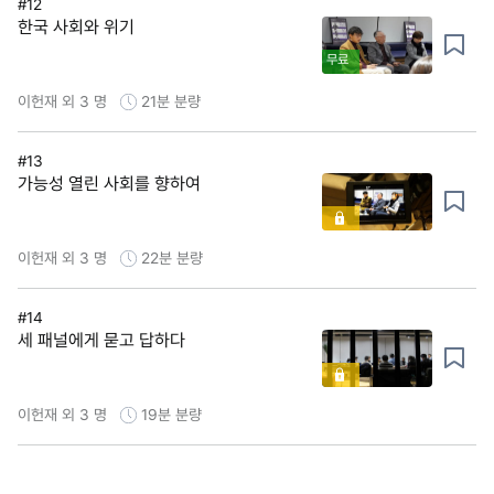
#12
한국 사회와 위기
무료
이헌재 외 3 명
21분
분량
#13
가능성 열린 사회를 향하여
이헌재 외 3 명
22분
분량
#14
세 패널에게 묻고 답하다
이헌재 외 3 명
19분
분량