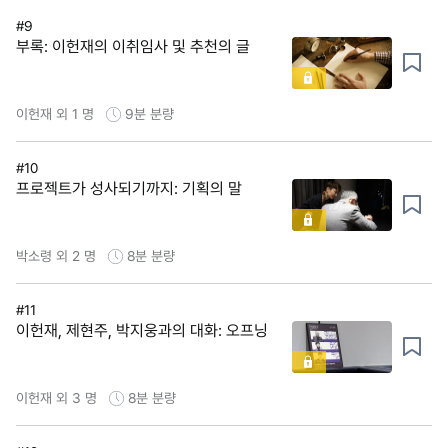
#9
부록: 이헌재의 이취임사 및 추천의 글
이헌재 외 1 명
9분
분량
#10
프로젝트가 성사되기까지: 기획의 말
박소령 외 2 명
8분
분량
#11
이헌재, 제현주, 박지웅과의 대화: 오프닝
이헌재 외 3 명
8분
분량