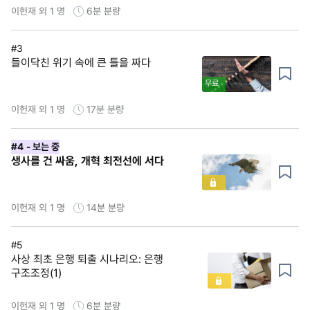
이헌재 외 1 명
6분
분량
#3
들이닥친 위기 속에 큰 틀을 짜다
무료
이헌재 외 1 명
17분
분량
#4
- 보는 중
생사를 건 싸움, 개혁 최전선에 서다
이헌재 외 1 명
14분
분량
#5
사상 최초 은행 퇴출 시나리오: 은행
구조조정(1)
이헌재 외 1 명
6분
분량