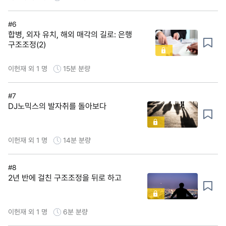
#6
합병, 외자 유치, 해외 매각의 길로: 은행
구조조정(2)
이헌재 외 1 명
15분
분량
#7
DJ노믹스의 발자취를 돌아보다
이헌재 외 1 명
14분
분량
#8
2년 반에 걸친 구조조정을 뒤로 하고
이헌재 외 1 명
6분
분량