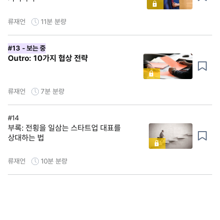
류재언
11분
분량
#13
- 보는 중
Outro: 10가지 협상 전략
류재언
7분
분량
#14
부록: 전횡을 일삼는 스타트업 대표를
상대하는 법
류재언
10분
분량