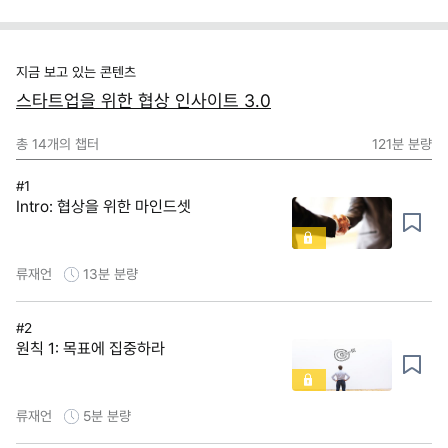
지금 보고 있는 콘텐츠
스타트업을 위한 협상 인사이트 3.0
총
14
개의 챕터
121분
분량
#1
Intro: 협상을 위한 마인드셋
류재언
13분
분량
#2
원칙 1: 목표에 집중하라
류재언
5분
분량