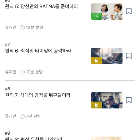
원칙 5: 당신만의 BATNA를 준비하라
무료
류재언
13분
분량
#7
원칙 6: 최적의 타이밍에 공략하라
류재언
10분
분량
#8
원칙 7: 상대의 감정을 뒤흔들어라
류재언
7분
분량
#9
원칙 8: 협상 유형을 파악하라