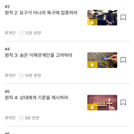
#3
원칙 2: 요구가 아니라 욕구에 집중하라
류재언
12분
분량
#4
원칙 3: 숨은 이해관계인을 고려하라
류재언
10분
분량
#5
원칙 4: 상대에게 기준을 제시하라
류재언
8분
분량
#6