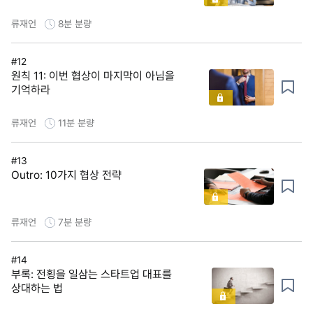
류재언
8분
분량
#12
원칙 11: 이번 협상이 마지막이 아님을
기억하라
류재언
11분
분량
#13
Outro: 10가지 협상 전략
류재언
7분
분량
#14
부록: 전횡을 일삼는 스타트업 대표를
상대하는 법