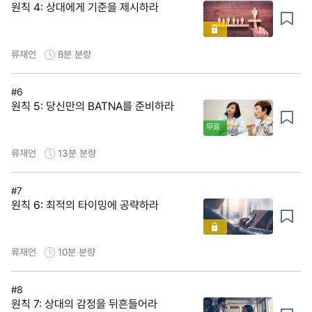
원칙 4: 상대에게 기준을 제시하라
류재언
8분
분량
#6
원칙 5: 당신만의 BATNA를 준비하라
무료
류재언
13분
분량
#7
원칙 6: 최적의 타이밍에 공략하라
류재언
10분
분량
#8
원칙 7: 상대의 감정을 뒤흔들어라