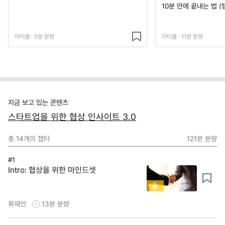
10분 만에 끝내는 법 (
아티클 · 5분 분량
아티클 · 11분 분량
지금 보고 있는 콘텐츠
스타트업을 위한 협상 인사이트 3.0
총
14
개의 챕터
121분
분량
#1
Intro: 협상을 위한 마인드셋
류재언
13분
분량