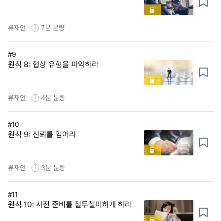
류재언
7분
분량
#9
원칙 8: 협상 유형을 파악하라
류재언
4분
분량
#10
원칙 9: 신뢰를 얻어라
류재언
3분
분량
#11
원칙 10: 사전 준비를 철두철미하게 하라