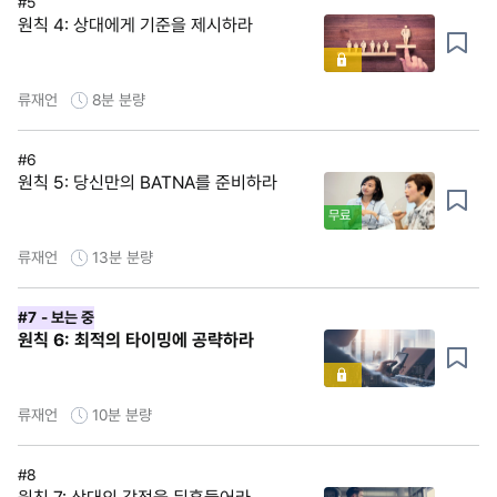
#5
원칙 4: 상대에게 기준을 제시하라
류재언
8분
분량
#6
원칙 5: 당신만의 BATNA를 준비하라
무료
류재언
13분
분량
#7
- 보는 중
원칙 6: 최적의 타이밍에 공략하라
류재언
10분
분량
#8