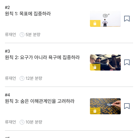
#2
원칙 1: 목표에 집중하라
류재언
5분
분량
#3
원칙 2: 요구가 아니라 욕구에 집중하라
류재언
12분
분량
#4
원칙 3: 숨은 이해관계인을 고려하라
류재언
10분
분량