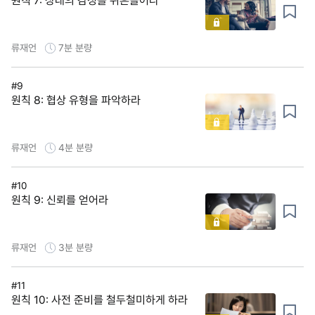
원칙 7: 상대의 감정을 뒤흔들어라
류재언
7분
분량
#9
원칙 8: 협상 유형을 파악하라
류재언
4분
분량
#10
원칙 9: 신뢰를 얻어라
류재언
3분
분량
#11
원칙 10: 사전 준비를 철두철미하게 하라