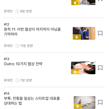
류재언
8분
분량
#12
원칙 11: 이번 협상이 마지막이 아님을
기억하라
류재언
11분
분량
#13
Outro: 10가지 협상 전략
류재언
7분
분량
#14
부록: 전횡을 일삼는 스타트업 대표를
상대하는 법