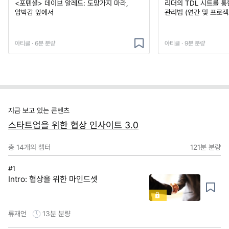
<포텐셜> 데이브 알레드: 도망가지 마라,
리더의 TDL 시트를 통
압박감 앞에서
관리법 (연간 및 프로젝
아티클 · 6분 분량
아티클 · 9분 분량
지금 보고 있는 콘텐츠
스타트업을 위한 협상 인사이트 3.0
총
14
개의 챕터
121분
분량
#1
Intro: 협상을 위한 마인드셋
류재언
13분
분량