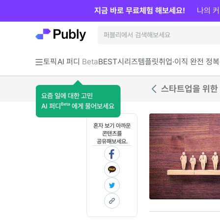
지금 바로 무료체험 해보세요!
나의 커
토픽
AI 퍼디
Beta
BEST
시리즈
템플릿
취업·이직 완전 정복
스타트업을 위한 
요즘 일에 대한 고민
Beta
AI 퍼디
에게 물어보세요
혼자 보기 아까운
콘텐츠를
공유해보세요.