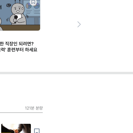
Next
한 직장인 되려면?
사고력' 훈련부터 하세요
121분
분량