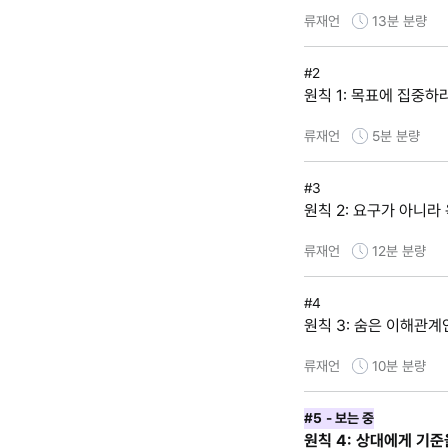
류재언
13분
분량
#2
원칙 1: 목표에 집중하
류재언
5분
분량
#3
원칙 2: 요구가 아니라
류재언
12분
분량
#4
원칙 3: 숨은 이해관
류재언
10분
분량
#5
- 보는 중
원칙 4: 상대에게 기