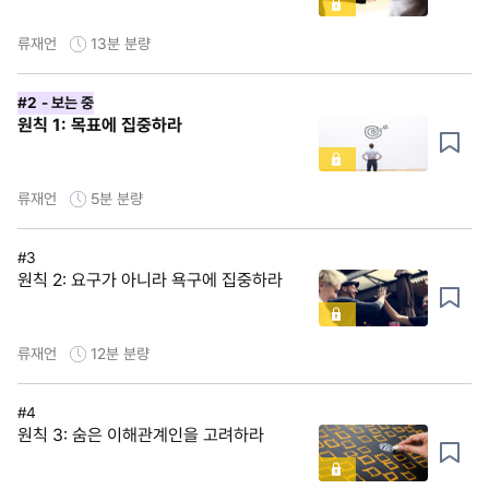
류재언
13분
분량
#2
- 보는 중
원칙 1: 목표에 집중하라
류재언
5분
분량
#3
원칙 2: 요구가 아니라 욕구에 집중하라
류재언
12분
분량
#4
원칙 3: 숨은 이해관계인을 고려하라