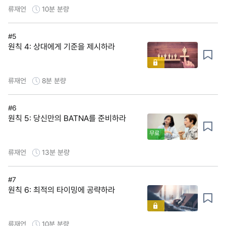
류재언
10분
분량
#5
원칙 4: 상대에게 기준을 제시하라
류재언
8분
분량
#6
원칙 5: 당신만의 BATNA를 준비하라
무료
류재언
13분
분량
#7
원칙 6: 최적의 타이밍에 공략하라
류재언
10분
분량