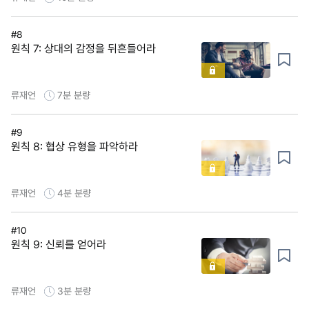
#8
원칙 7: 상대의 감정을 뒤흔들어라
류재언
7분
분량
#9
원칙 8: 협상 유형을 파악하라
류재언
4분
분량
#10
원칙 9: 신뢰를 얻어라
류재언
3분
분량