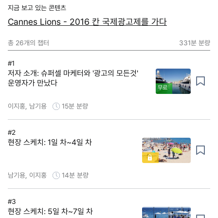
지금 보고 있는 콘텐츠
Cannes Lions - 2016 칸 국제광고제를 가다
총
26
개의 챕터
331분
분량
#1
저자 소개: 슈퍼셀 마케터와 '광고의 모든것'
운영자가 만났다
무료
이지홍, 남기용
15분
분량
#2
현장 스케치: 1일 차~4일 차
남기용, 이지홍
14분
분량
#3
현장 스케치: 5일 차~7일 차