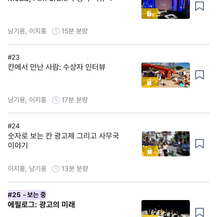
남기용, 이지홍
15분
분량
#23
칸에서 만난 사람: 수상자 인터뷰
남기용, 이지홍
17분
분량
#24
숫자로 보는 칸 광고제 그리고 사무국
이야기
이지홍, 남기용
13분
분량
#25
- 보는 중
에필로그: 광고의 미래