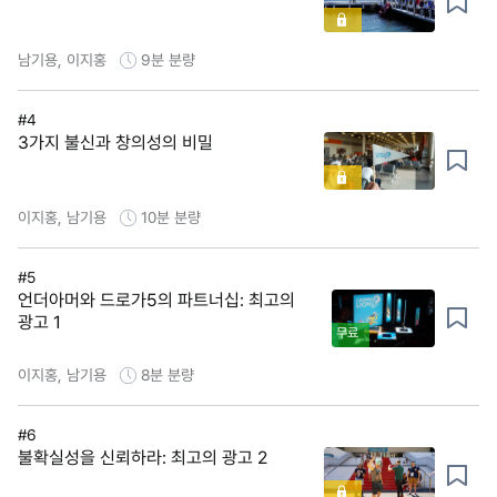
남기용, 이지홍
9분
분량
#4
3가지 불신과 창의성의 비밀
이지홍, 남기용
10분
분량
#5
언더아머와 드로가5의 파트너십: 최고의
광고 1
무료
이지홍, 남기용
8분
분량
#6
불확실성을 신뢰하라: 최고의 광고 2