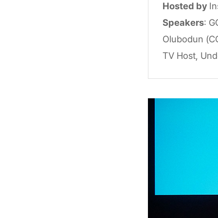
Hosted by
In
Speakers
: G
Olubodun (COO
TV Host, Und