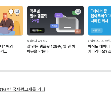
일잘러의 업무스킬
산업/비즈니스 트렌
다" 해외
잘 만든 템플릿 129종, 일 년 치
아직도 데이터
존기
야근을 막는다
기다리나요? 
마케터가 AI로
- 2016 칸 국제광고제를 가다