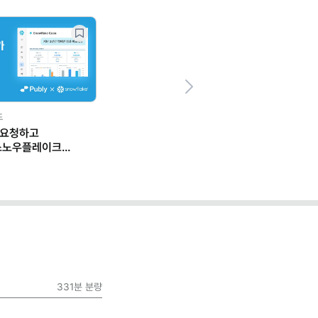
Next
드
 요청하고
스노우플레이크
 일하는 법
331분
분량