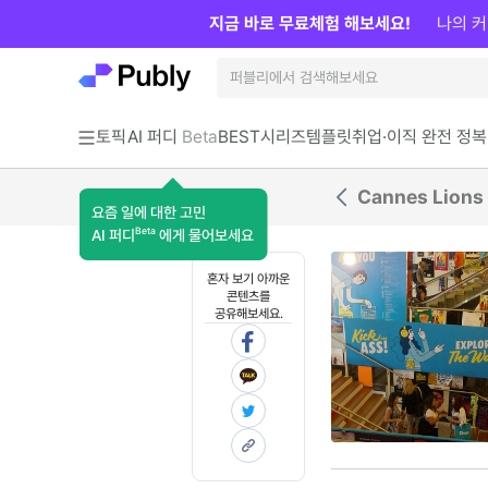
지금 바로 무료체험 해보세요!
나의 커
토픽
AI 퍼디
Beta
BEST
시리즈
템플릿
취업·이직 완전 정복
Cannes Lion
요즘 일에 대한 고민
Beta
AI 퍼디
에게 물어보세요
혼자 보기 아까운
콘텐츠를
공유해보세요.