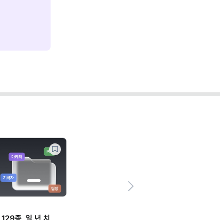
Next
129종, 일 년 치