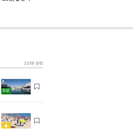
331분
분량
무료