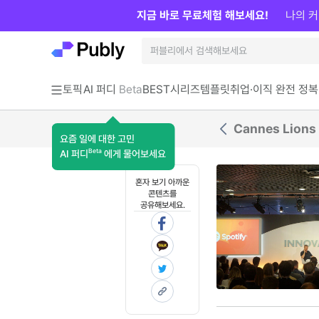
지금 바로 무료체험 해보세요!
나의 커
토픽
AI 퍼디
Beta
BEST
시리즈
템플릿
취업·이직 완전 정복
Cannes Lion
요즘 일에 대한 고민
Beta
AI 퍼디
에게 물어보세요
혼자 보기 아까운
콘텐츠를
공유해보세요.