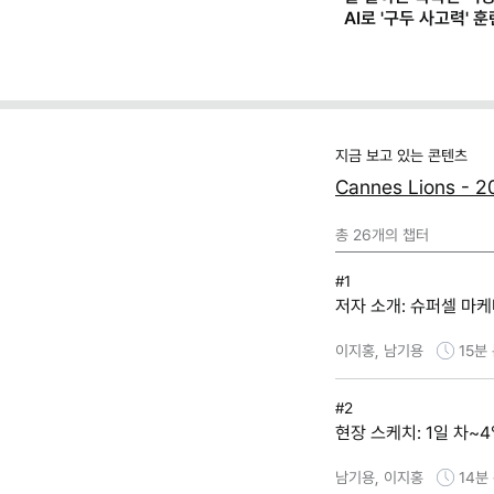
AI로 '구두 사고력' 
지금 보고 있는 콘텐츠
Cannes Lions 
총
26
개의 챕터
#1
저자 소개: 슈퍼셀 마케
이지홍, 남기용
15분
#2
현장 스케치: 1일 차~4
남기용, 이지홍
14분