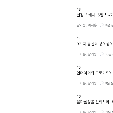
#3
현장 스케치: 5일 차~
남기용, 이지홍
9분
#4
3가지 불신과 창의성의
이지홍, 남기용
10분
#5
언더아머와 드로가5의 
이지홍, 남기용
8분
#6
불확실성을 신뢰하라: 
이지홍, 남기용
11분