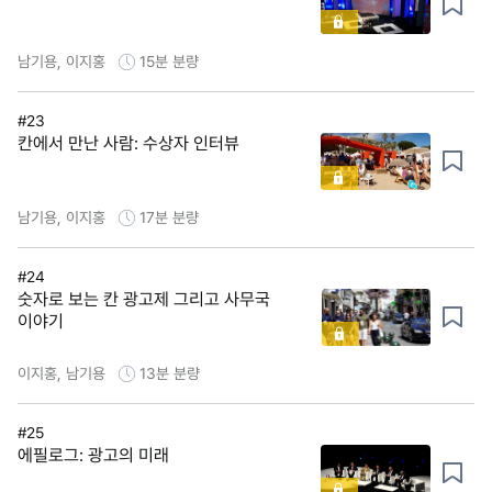
남기용, 이지홍
15분
분량
#23
칸에서 만난 사람: 수상자 인터뷰
남기용, 이지홍
17분
분량
#24
숫자로 보는 칸 광고제 그리고 사무국
이야기
이지홍, 남기용
13분
분량
#25
에필로그: 광고의 미래