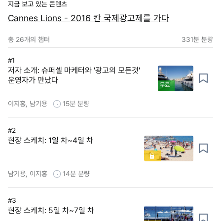
지금 보고 있는 콘텐츠
Cannes Lions - 2016 칸 국제광고제를 가다
총
26
개의 챕터
331분
분량
#1
저자 소개: 슈퍼셀 마케터와 '광고의 모든것'
운영자가 만났다
무료
이지홍, 남기용
15분
분량
#2
현장 스케치: 1일 차~4일 차
남기용, 이지홍
14분
분량
#3
현장 스케치: 5일 차~7일 차