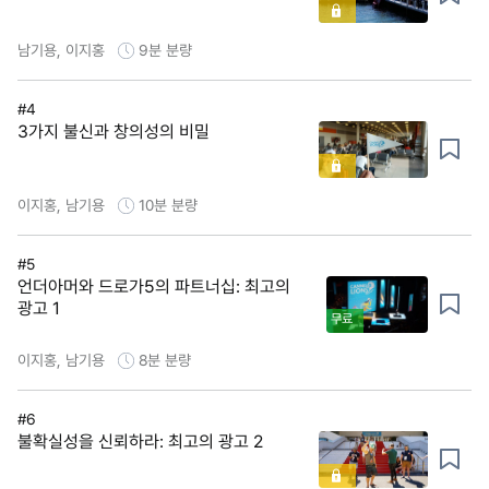
남기용, 이지홍
9분
분량
#4
3가지 불신과 창의성의 비밀
이지홍, 남기용
10분
분량
#5
언더아머와 드로가5의 파트너십: 최고의
광고 1
무료
이지홍, 남기용
8분
분량
#6
불확실성을 신뢰하라: 최고의 광고 2