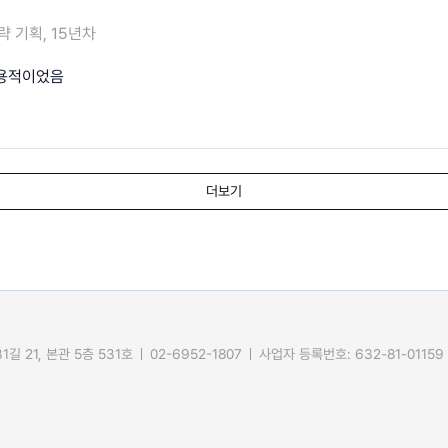
략 기획, 15년차
실용적이었음
더보기
길 21, 본관 5층 531호
02-6952-1807
사업자 등록번호: 632-81-01159