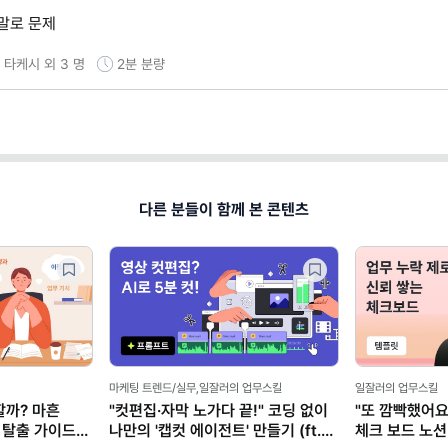
야말로 문제
타케시 외 3 명
2분
분량
다른 분들이 함께 본 콘텐츠
마케팅 트렌드/실무,일잘러의 업무스킬
일잘러의 업무스킬
할까? 마흔
"컷편집·자막 노가다 끝!" 코딩 없이
"또 깜빡했어요
 탈출 가이드
나만의 '캡컷 에이전트' 만들기 (ft.
체크 보드 노션