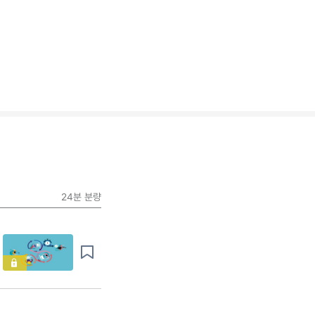
24분
분량