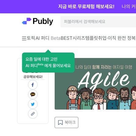
지금 바로 무료체험 해보세요!
나의 커
토픽
AI 퍼디
Beta
BEST
시리즈
템플릿
취업·이직 완전 정복
요즘 일에 대한 고민
Beta
AI 퍼디
에게 물어보세요
지금 인사이트가
필요한 분께
공유해보세요!
북마크