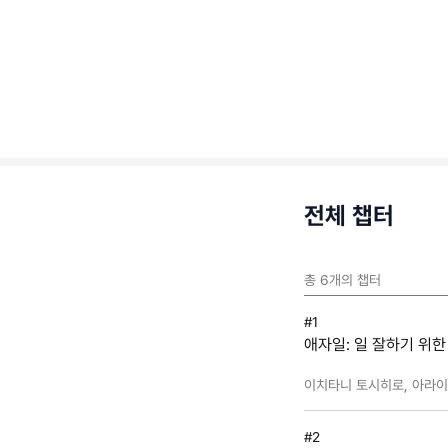
전체 챕터
총
6
개의 챕터
#1
애자일: 일 잘하기 위
이치타니 토시히로, 아라이 
#2