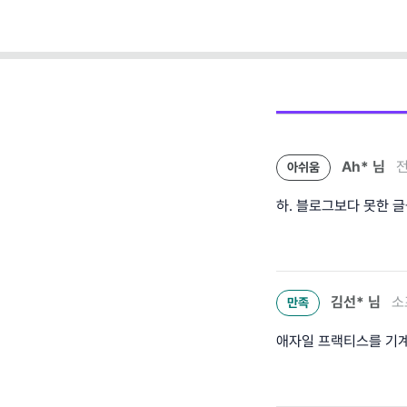
(템플릿 제공)
Ah*
님
전
아쉬움
하. 블로그보다 못한 글
김선*
님
소
만족
애자일 프랙티스를 기계