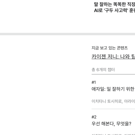
복잡한 건 질색이라면 
초간단 해빗 트래커 (
스프레드시트 템플릿)
지금 보고 있는 콘텐츠
카이젠 저니: 나와 
총
6
개의 챕터
#1
애자일: 일 잘하기 위
이치타니 토시히로, 아라이 
#2
우선 해본다, 무엇을?