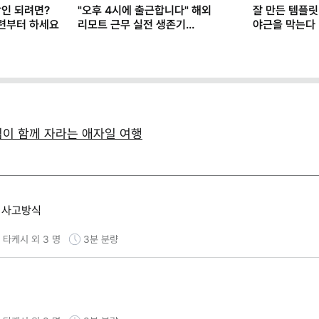
2026 하반기
아직도 데이터 요청하고
'AI 티 난다'
구글
기다리나요? 스노우플레이크
프롬프트 공식 (
마케터가 AI로 일하는 법
팀이 함께 자라는 애자일 여행
한 사고방식
타케시 외 3 명
3분
분량