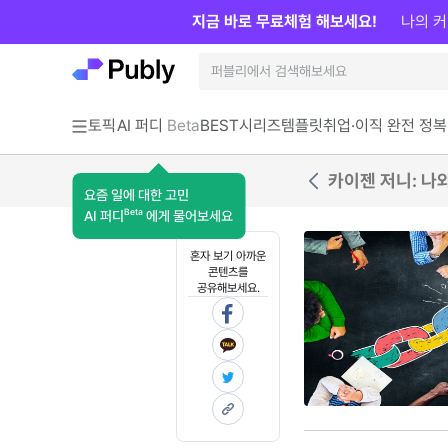
지금 바로 무료체험 해보세요!
나의 커
토픽
AI 퍼디
Beta
BEST
시리즈
템플릿
취업·이직 완전 정복
카이젠 저니: 나
요즘 일에 대한 고민
Beta
AI 퍼디
에게 물어보세요
혼자 보기 아까운
콘텐츠를
공유해보세요.