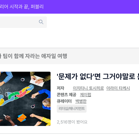
리어 시작과 끝, 퍼블리
와 팀이 함께 자라는 애자일 여행
'문제가 없다'면 그거야말로
저자
이치타니 토시히로
아라이 타케시
콘텐츠 제공
제이펍
큐레이터
백병한
리더십/매니지먼트
2,516명이 봤어요