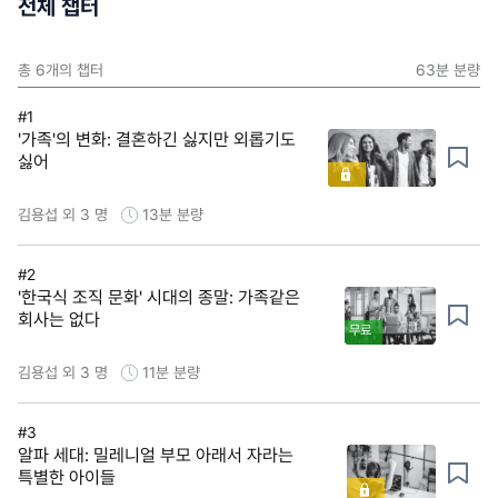
전체 챕터
총
6
개의 챕터
63분
분량
#1
'가족'의 변화: 결혼하긴 싫지만 외롭기도
싫어
김용섭 외 3 명
13분
분량
#2
'한국식 조직 문화' 시대의 종말: 가족같은
회사는 없다
무료
김용섭 외 3 명
11분
분량
#3
알파 세대: 밀레니얼 부모 아래서 자라는
특별한 아이들