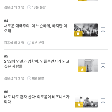
김용섭 외 3 명
13분
분량
#4
새로운 애국주의: 더 느슨하게, 하지만 더
오래
김용섭 외 3 명
9분
분량
#5
SNS의 연결과 영향력: 인플루언서가 되고
싶은 사람들
김용섭 외 3 명
8분
분량
#6
너도 나도 혼자 산다: 외로움이 비즈니스가
되다