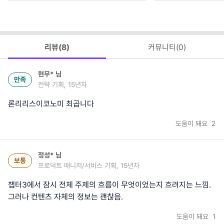
리뷰(
8
)
커뮤니티(
0
)
현무*
님
만족
전략 기획, 15년차
론리리스이코노미 최곱니다
도움이 돼요
2
정성*
님
보통
프로덕트 매니저/서비스 기획, 15년차
챕터3에서 잠시 전체 주제의 흐름이 무엇이었는지 흐려지는 느낌.
그러나 컨텐츠 자체의 정보는 괜찮음.
도움이 돼요
1