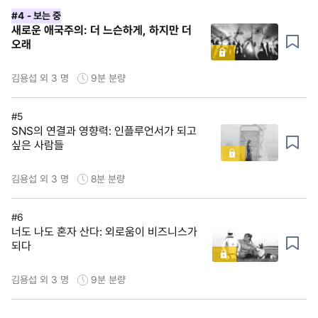
#4
- 보는 중
새로운 애국주의: 더 느슨하게, 하지만 더
오래
김용섭 외 3 명
9분
분량
#5
SNS의 연결과 영향력: 인플루언서가 되고
싶은 사람들
김용섭 외 3 명
8분
분량
#6
너도 나도 혼자 산다: 외로움이 비즈니스가
되다
김용섭 외 3 명
9분
분량