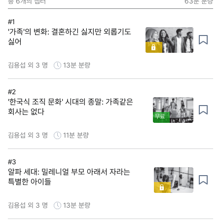
총
6
개의 챕터
63분
분량
#1
'가족'의 변화: 결혼하긴 싫지만 외롭기도
싫어
김용섭 외 3 명
13분
분량
#2
'한국식 조직 문화' 시대의 종말: 가족같은
회사는 없다
무료
김용섭 외 3 명
11분
분량
#3
알파 세대: 밀레니얼 부모 아래서 자라는
특별한 아이들
김용섭 외 3 명
13분
분량