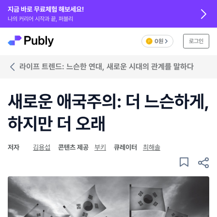
지금 바로 무료체험 해보세요!
나의 커리어 시작과 끝, 퍼블리
0원
로그인
라이프 트렌드: 느슨한 연대, 새로운 시대의 관계를 말하다
새로운 애국주의: 더 느슨하게,
하지만 더 오래
저자
김용섭
콘텐츠 제공
부키
큐레이터
최해솔