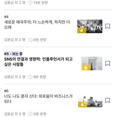
김용섭 외 3 명
13분
분량
#4
새로운 애국주의: 더 느슨하게, 하지만 더
오래
김용섭 외 3 명
9분
분량
#5
- 보는 중
SNS의 연결과 영향력: 인플루언서가 되고
싶은 사람들
김용섭 외 3 명
8분
분량
#6
너도 나도 혼자 산다: 외로움이 비즈니스가
되다
김용섭 외 3 명
9분
분량