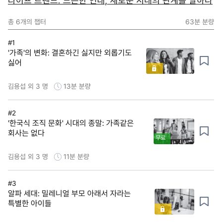
라이프 트렌드: 느슨한 연대, 새로운 시대의 관계를 말하다
총
6
개의 챕터
63분
분량
#1
'가족'의 변화: 결혼하긴 싫지만 외롭기도
싫어
김용섭 외 3 명
13분
분량
#2
'한국식 조직 문화' 시대의 종말: 가족같은
회사는 없다
무료
김용섭 외 3 명
11분
분량
#3
알파 세대: 밀레니얼 부모 아래서 자라는
특별한 아이들