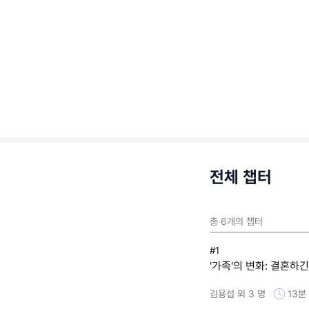
전체 챕터
총
6
개의 챕터
#1
'가족'의 변화: 결혼하
김용섭 외 3 명
13분