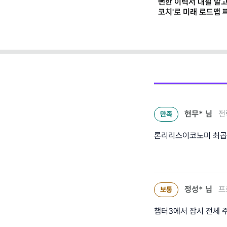
뻔한 이력서 대필 말고,
코치'로 미래 로드맵 짜기
프롬프트 팩)
현무*
님
전
만족
론리리스이코노미 최
정성*
님
프
보통
챕터3에서 잠시 전체 