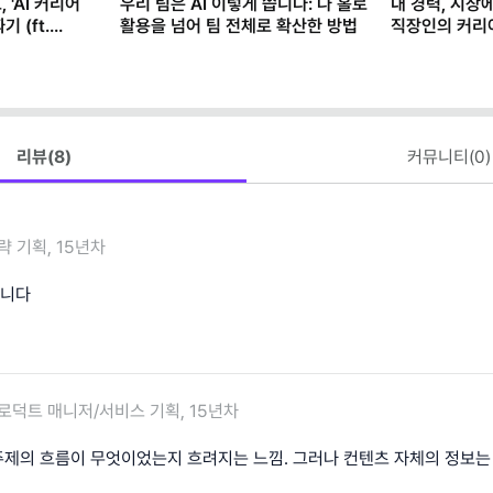
 'AI 커리어
우리 팀은 AI 이렇게 씁니다: 나 홀로
내 경력, 시장
 (ft.
활용을 넘어 팀 전체로 확산한 방법
직장인의 커리
(템플릿 제공)
리뷰(
8
)
커뮤니티(
0
)
략 기획, 15년차
곱니다
로덕트 매니저/서비스 기획, 15년차
주제의 흐름이 무엇이었는지 흐려지는 느낌. 그러나 컨텐츠 자체의 정보는