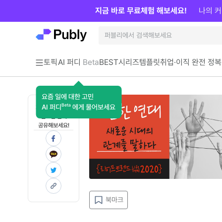
지금 바로 무료체험 해보세요!
나의 커
토픽
AI 퍼디
Beta
BEST
시리즈
템플릿
취업·이직 완전 정복
요즘 일에 대한 고민
Beta
AI 퍼디
에게 물어보세요
지금 인사이트가
필요한 분께
공유해보세요!
북마크