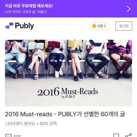
지금 바로 무료체험 해보세요!
나의 커리어 시작과 끝, 퍼블리
0원
로그인
2016 Must-reads - PUBLY가 선별한 60개의 글
1,653
명이 봤어요
•
83%
만족
리뷰