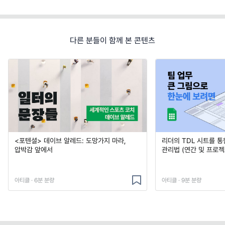
다른 분들이 함께 본 콘텐츠
<포텐셜> 데이브 알레드: 도망가지 마라,
리더의 TDL 시트를 통
압박감 앞에서
관리법 (연간 및 프로젝
아티클 · 6분 분량
아티클 · 9분 분량