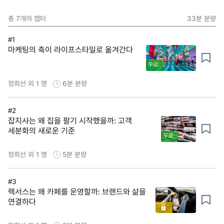
총
7
개의 챕터
33분
분량
#1
마케팅의 축이 라이프스타일로 옮겨간다
무료
정희선 외 1 명
6분
분량
#2
잡지사는 왜 집을 팔기 시작했을까: 고객
세분화의 새로운 기준
무료
정희선 외 1 명
5분
분량
#3
렉서스는 왜 카페를 운영할까: 브랜드와 삶을
연결하다