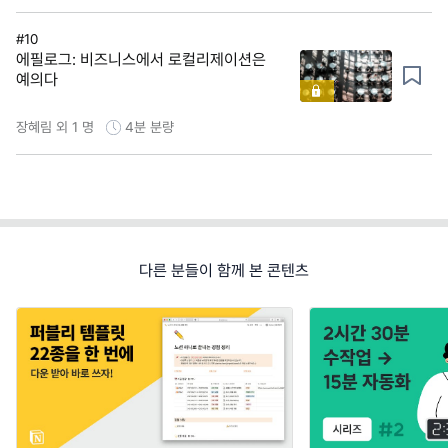
#10
에필로그: 비즈니스에서 로컬리제이션은
예의다
장혜림 외 1 명
4분
분량
다른 분들이 함께 본 콘텐츠