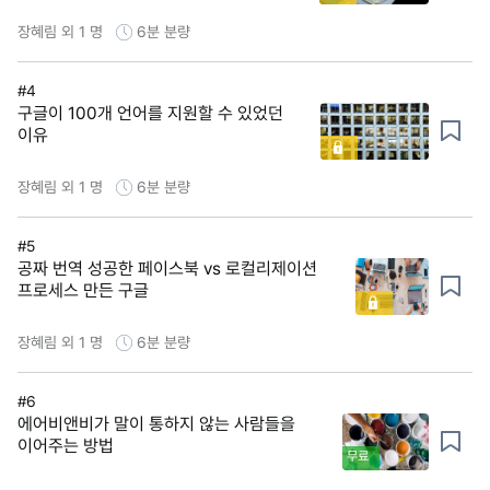
장혜림 외 1 명
6분
분량
#4
구글이 100개 언어를 지원할 수 있었던
이유
장혜림 외 1 명
6분
분량
#5
공짜 번역 성공한 페이스북 vs 로컬리제이션
프로세스 만든 구글
장혜림 외 1 명
6분
분량
#6
에어비앤비가 말이 통하지 않는 사람들을
이어주는 방법
무료