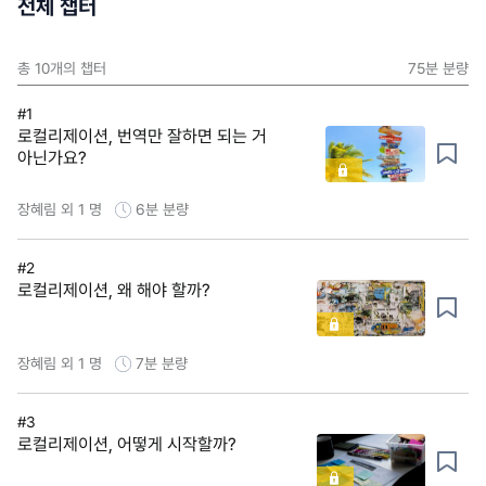
전체 챕터
총
10
개의 챕터
75분
분량
#1
로컬리제이션, 번역만 잘하면 되는 거
아닌가요?
장혜림 외 1 명
6분
분량
#2
로컬리제이션, 왜 해야 할까?
장혜림 외 1 명
7분
분량
#3
로컬리제이션, 어떻게 시작할까?