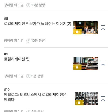
장혜림 외 1 명
16분
분량
#8
로컬리제이션 전문가가 들려주는 이야기(2)
장혜림 외 1 명
10분
분량
#9
로컬리제이션 팁
장혜림 외 1 명
5분
분량
#10
에필로그: 비즈니스에서 로컬리제이션은
예의다
장혜림 외 1 명
4분
분량