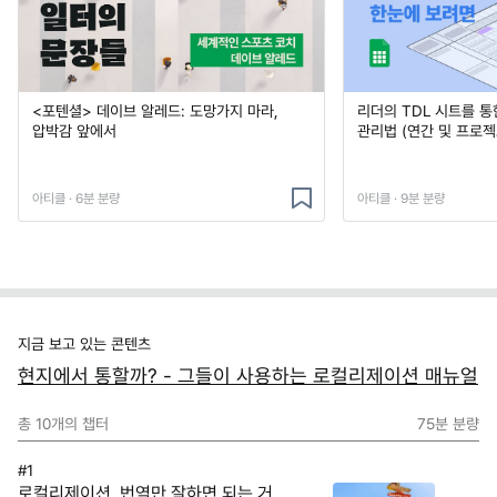
<포텐셜> 데이브 알레드: 도망가지 마라,
리더의 TDL 시트를 통
압박감 앞에서
관리법 (연간 및 프로젝
아티클 · 6분 분량
아티클 · 9분 분량
지금 보고 있는 콘텐츠
현지에서 통할까? - 그들이 사용하는 로컬리제이션 매뉴얼
총
10
개의 챕터
75분
분량
#1
로컬리제이션, 번역만 잘하면 되는 거