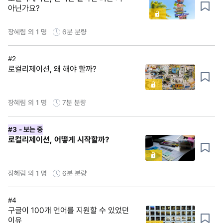
아닌가요?
장혜림 외 1 명
6분
분량
#2
로컬리제이션, 왜 해야 할까?
장혜림 외 1 명
7분
분량
#3
- 보는 중
로컬리제이션, 어떻게 시작할까?
장혜림 외 1 명
6분
분량
#4
구글이 100개 언어를 지원할 수 있었던
이유