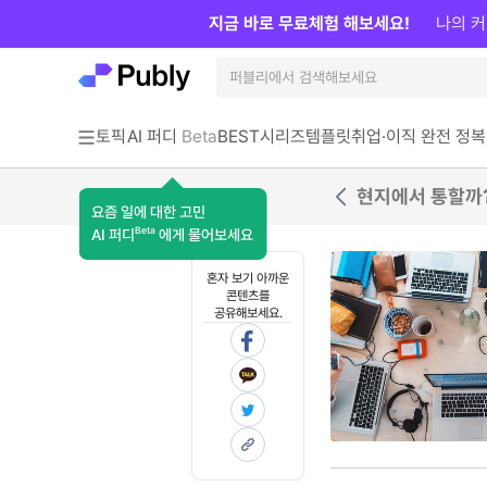
지금 바로 무료체험 해보세요!
나의 커
토픽
AI 퍼디
Beta
BEST
시리즈
템플릿
취업·이직 완전 정복
현지에서 통할까?
요즘 일에 대한 고민
Beta
AI 퍼디
에게 물어보세요
혼자 보기 아까운
콘텐츠를
공유해보세요.