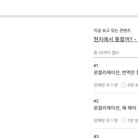
지금 보고 있는 콘텐츠
현지에서 통할까? 
총
10
개의 챕터
#1
로컬리제이션, 번역만 
장혜림 외 1 명
6분
#2
로컬리제이션, 왜 해야
장혜림 외 1 명
7분
분
#3