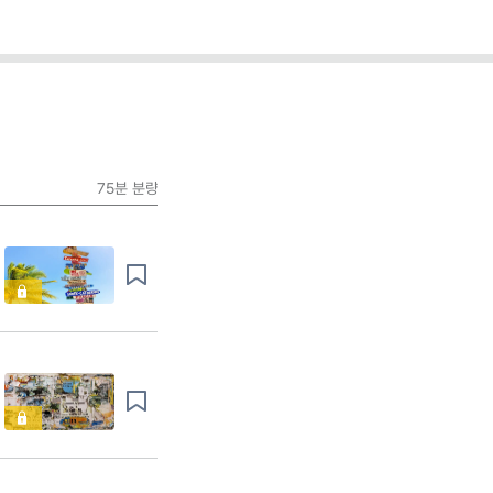
75분
분량