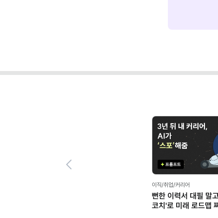
Previous
이직/취업/커리어
뻔한 이력서 대필 말고,
코치'로 미래 로드맵 짜기
프롬프트 팩)