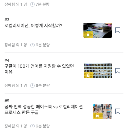
장혜림 외 1 명
7분
분량
#3
로컬리제이션, 어떻게 시작할까?
장혜림 외 1 명
6분
분량
#4
구글이 100개 언어를 지원할 수 있었던
이유
장혜림 외 1 명
6분
분량
#5
공짜 번역 성공한 페이스북 vs 로컬리제이션
프로세스 만든 구글
장혜림 외 1 명
6분
분량