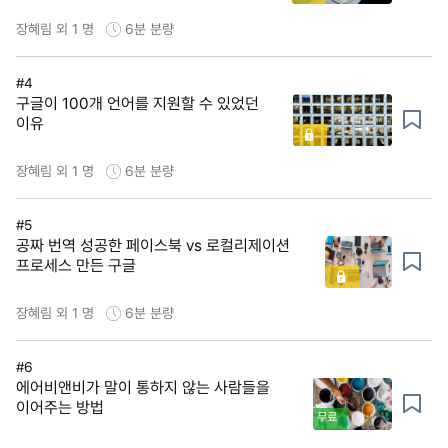
장혜림 외 1 명
6분
분량
#4
구글이 100개 언어를 지원할 수 있었던
이유
장혜림 외 1 명
6분
분량
#5
공짜 번역 성공한 페이스북 vs 로컬리제이션
프로세스 만든 구글
장혜림 외 1 명
6분
분량
#6
에어비앤비가 말이 통하지 않는 사람들을
이어주는 방법
무료