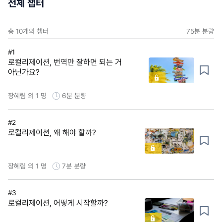
전체 챕터
총
10
개의 챕터
75분
분량
#1
로컬리제이션, 번역만 잘하면 되는 거
아닌가요?
장혜림 외 1 명
6분
분량
#2
로컬리제이션, 왜 해야 할까?
장혜림 외 1 명
7분
분량
#3
로컬리제이션, 어떻게 시작할까?