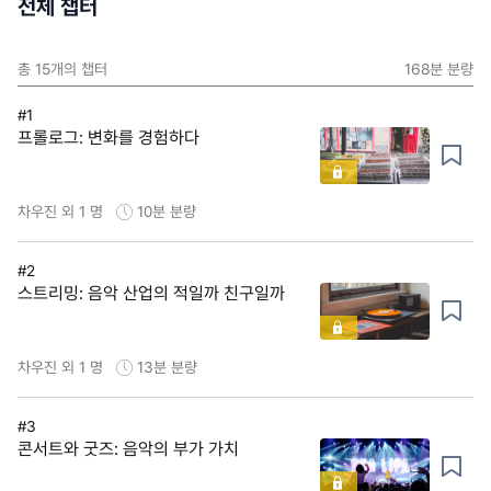
전체 챕터
총
15
개의 챕터
168분
분량
#1
프롤로그: 변화를 경험하다
차우진 외 1 명
10분
분량
#2
스트리밍: 음악 산업의 적일까 친구일까
차우진 외 1 명
13분
분량
#3
콘서트와 굿즈: 음악의 부가 가치