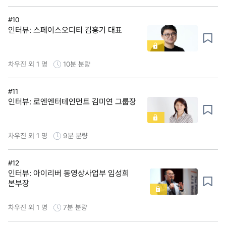
#10
인터뷰: 스페이스오디티 김홍기 대표
차우진 외 1 명
10분
분량
#11
인터뷰: 로엔엔터테인먼트 김미연 그룹장
차우진 외 1 명
9분
분량
#12
인터뷰: 아이리버 동영상사업부 임성희
본부장
차우진 외 1 명
7분
분량