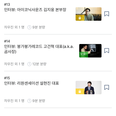
#13
인터뷰: 아이코닉사운즈 김지웅 본부장
차우진 외 1 명
9분
분량
#14
인터뷰: 붕가붕가레코드 고건혁 대표(a.k.a.
곰사장)
무료
차우진 외 1 명
12분
분량
#15
인터뷰: 리원센세이션 설현진 대표
차우진 외 1 명
9분
분량