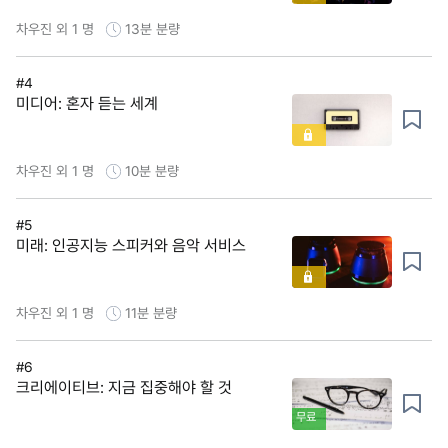
차우진 외 1 명
13분
분량
#4
미디어: 혼자 듣는 세계
차우진 외 1 명
10분
분량
#5
미래: 인공지능 스피커와 음악 서비스
차우진 외 1 명
11분
분량
#6
크리에이티브: 지금 집중해야 할 것
무료