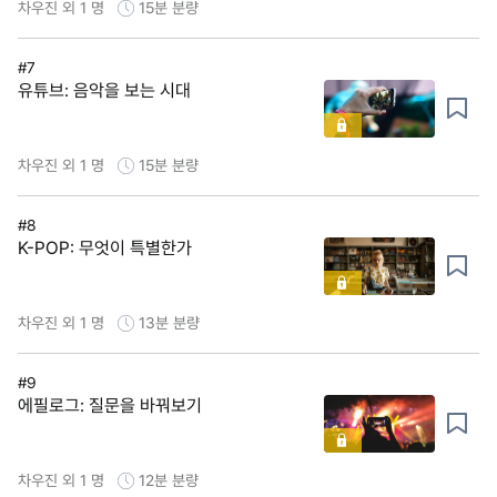
차우진 외 1 명
15분
분량
#7
유튜브: 음악을 보는 시대
차우진 외 1 명
15분
분량
#8
K-POP: 무엇이 특별한가
차우진 외 1 명
13분
분량
#9
에필로그: 질문을 바꿔보기
차우진 외 1 명
12분
분량