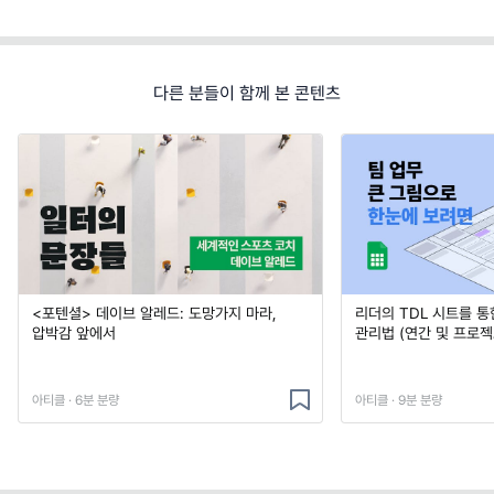
다른 분들이 함께 본 콘텐츠
<포텐셜> 데이브 알레드: 도망가지 마라,
리더의 TDL 시트를 통
압박감 앞에서
관리법 (연간 및 프로젝
아티클 · 6분 분량
아티클 · 9분 분량