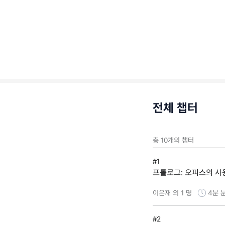
전체 챕터
총
10
개의 챕터
#1
프롤로그: 오피스의 사
이은재 외 1 명
4분
#2