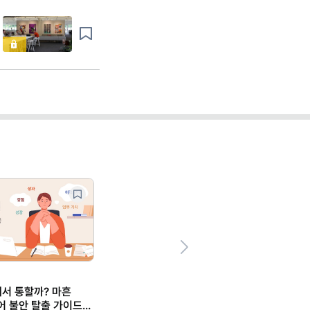
Next
마케팅 트렌드/실무,일잘러의 업무스킬
"컷편집·자막 노가다 끝!" 코딩 없
나만의 '캡컷 에이전트' 만들기 (ft