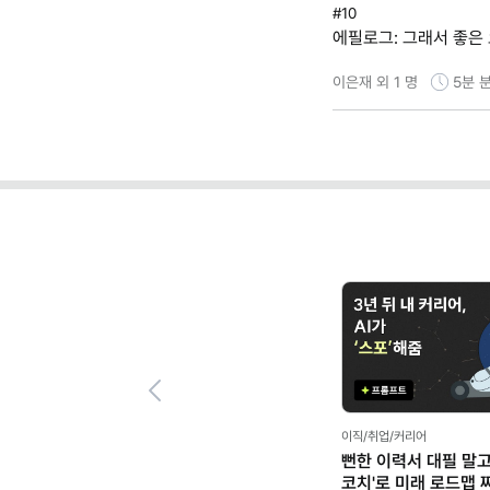
#10
에필로그: 그래서 좋은
이은재 외 1 명
5분
분
Previous
리어
마케팅 트렌드/실무,리더십/매니지먼트
이직
 대필 말고, 'AI 커리어
우리 팀은 AI 이렇게 씁니다: 나 홀로
내 
래 로드맵 짜기 (ft.
활용을 넘어 팀 전체로 확산한 방법
직