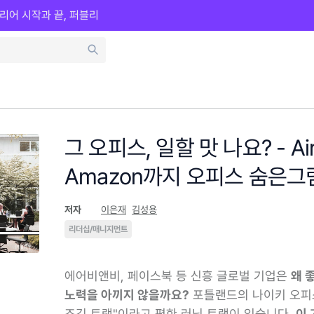
리어 시작과 끝, 퍼블리
그 오피스, 일할 맛 나요? - A
Amazon까지 오피스 숨은
저자
이은재
김성용
리더십/매니지먼트
에어비앤비, 페이스북 등 신흥 글로벌 기업은
왜 
노력을 아끼지 않을까요?
포틀랜드의 나이키 오피
조깅 트랙"이라고 평한 러닝 트랙이 있습니다.
이