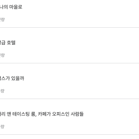
하나의 마을로
분량
성급 호텔
분량
벅스가 있을까
량
리 앤 테이스팅 룸, 카페가 오피스인 사람들
량