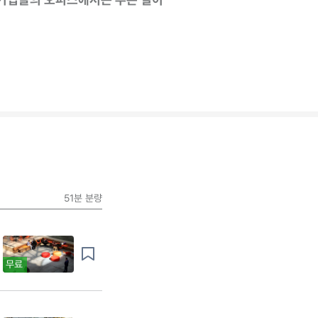
51분
분량
무료