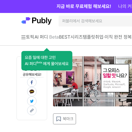
지금 바로 무료체험 해보세요!
나의 커
토픽
AI 퍼디
Beta
BEST
시리즈
템플릿
취업·이직 완전 정복
요즘 일에 대한 고민
Beta
AI 퍼디
에게 물어보세요
지금 인사이트가
필요한 분께
공유해보세요!
북마크