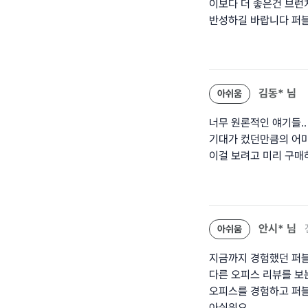
이보다 더 좋은건 브런
반성하길 바랍니다 퍼블
김동*
님
아쉬움
너무 원론적인 얘기들.
기대가 컸던만큼의 어마
이걸 보려고 미리 구매
안시*
님
아쉬움
지금까지 경험했던 퍼블
다른 오피스 리뷰를 보는
오피스를 경험하고 퍼블
아쉬워요.