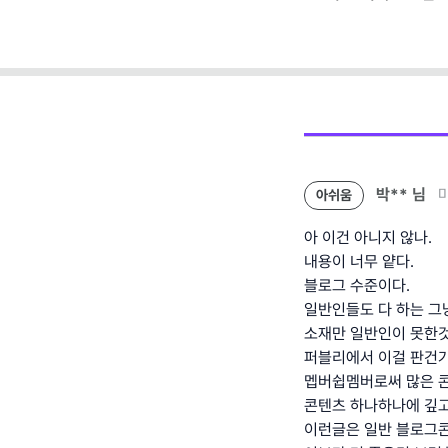
팩)
(템
박**
님
아쉬움
아 이건 아니지 않나.
내용이 너무 얕다.
블로그 수준이다.
일반인들도 다 하는 그
소재만 일반인이 못한것
퍼블리에서 이걸 판건가
멥버쉽멤버로써 많은 
콘텐츠 하나하나에 깊고
이런글은 일반 블로그