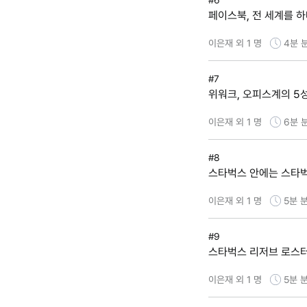
#6
페이스북, 전 세계를 
이은재 외 1 명
4분
#7
위워크, 오피스계의 5
이은재 외 1 명
6분
#8
스타벅스 안에는 스타
이은재 외 1 명
5분
분
#9
스타벅스 리저브 로스터
이은재 외 1 명
5분
분