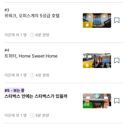
#3
위워크, 오피스계의 5성급 호텔
이은재 외 1 명
6분
분량
#4
트위터, Home Sweet Home
이은재 외 1 명
4분
분량
#5
- 보는 중
스타벅스 안에는 스타벅스가 있을까
무료
이은재 외 1 명
5분
분량