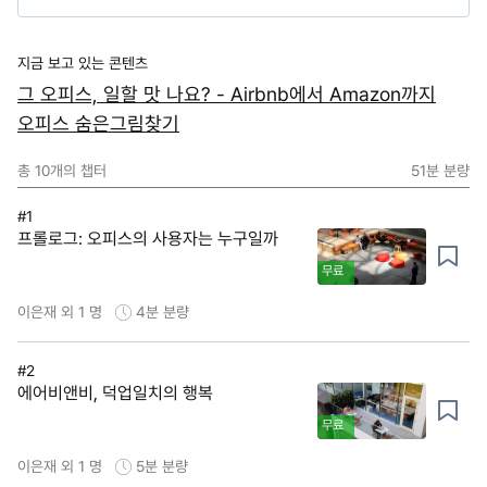
지금 보고 있는 콘텐츠
그 오피스, 일할 맛 나요? - Airbnb에서 Amazon까지
오피스 숨은그림찾기
총
10
개의 챕터
51분
분량
#1
프롤로그: 오피스의 사용자는 누구일까
무료
이은재 외 1 명
4분
분량
#2
에어비앤비, 덕업일치의 행복
무료
이은재 외 1 명
5분
분량