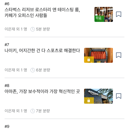
#6
스타벅스 리저브 로스터리 앤 테이스팅 룸,
카페가 오피스인 사람들
무료
이은재 외 1 명
5분
분량
#7
나이키, 어지간한 건 다 스포츠로 해결한다
이은재 외 1 명
6분
분량
#8
아마존, 가장 보수적이라 가장 혁신적인 곳
이은재 외 1 명
7분
분량
#9