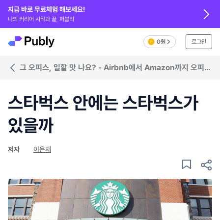
지금 바로 무료체험 해보세요!
나의 커리어 시작과 끝, 퍼블리
0원
로그인
그 오피스, 일할 맛 나요? - Airbnb에서 Amazon까지 오피스
숨은그림찾기
스타벅스 안에는 스타벅스가
있을까
저자
이은재