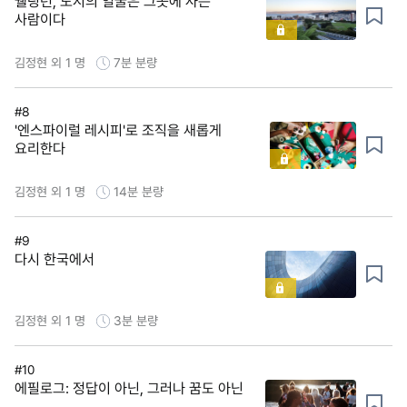
웰링턴, 도시의 얼굴은 그곳에 사는
사람이다
김정현 외 1 명
7분
분량
#8
'엔스파이럴 레시피'로 조직을 새롭게
요리한다
김정현 외 1 명
14분
분량
#9
다시 한국에서
김정현 외 1 명
3분
분량
#10
에필로그: 정답이 아닌, 그러나 꿈도 아닌