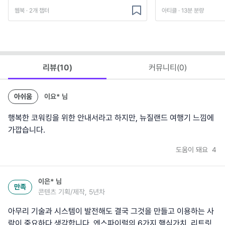
웹북 · 2개 챕터
아티클 · 13분 분량
리뷰(
10
)
커뮤니티(
0
)
아쉬움
이요*
님
행복한 코워킹을 위한 안내서라고 하지만, 뉴질랜드 여행기 느낌에
가깝습니다.
도움이 돼요
4
이은*
님
만족
콘텐츠 기획/제작, 5년차
아무리 기술과 시스템이 발전해도 결국 그것을 만들고 이용하는 사
람이 중요하다 생각합니다. 엔스파이럴의 6가지 핵심가치, 리트릿,