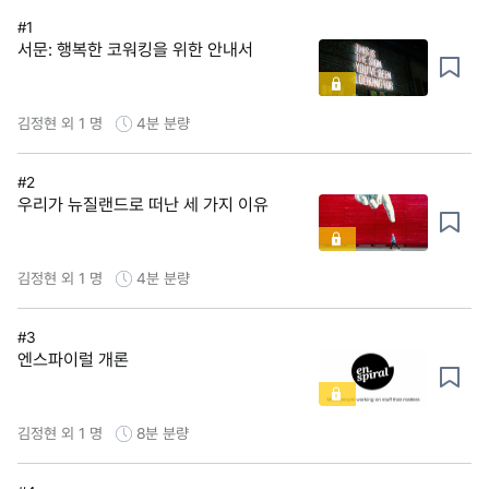
#1
서문: 행복한 코워킹을 위한 안내서
김정현 외 1 명
4분
분량
#2
우리가 뉴질랜드로 떠난 세 가지 이유
김정현 외 1 명
4분
분량
#3
엔스파이럴 개론
김정현 외 1 명
8분
분량