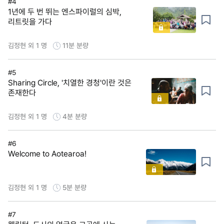
#4
1년에 두 번 뛰는 엔스파이럴의 심박,
리트릿을 가다
김정현 외 1 명
11분
분량
#5
Sharing Circle, '치열한 경청'이란 것은
존재한다
김정현 외 1 명
4분
분량
#6
Welcome to Aotearoa!
김정현 외 1 명
5분
분량
#7