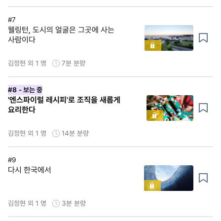
#7
웰링턴, 도시의 얼굴은 그곳에 사는
사람이다
김정현 외 1 명
7분
분량
#8
- 보는 중
'엔스파이럴 레시피'로 조직을 새롭게
요리한다
김정현 외 1 명
14분
분량
#9
다시 한국에서
김정현 외 1 명
3분
분량