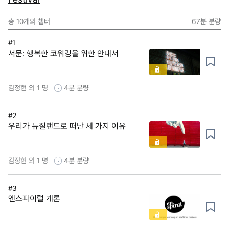
총
10
개의 챕터
67분
분량
#1
서문: 행복한 코워킹을 위한 안내서
김정현 외 1 명
4분
분량
#2
우리가 뉴질랜드로 떠난 세 가지 이유
김정현 외 1 명
4분
분량
#3
엔스파이럴 개론