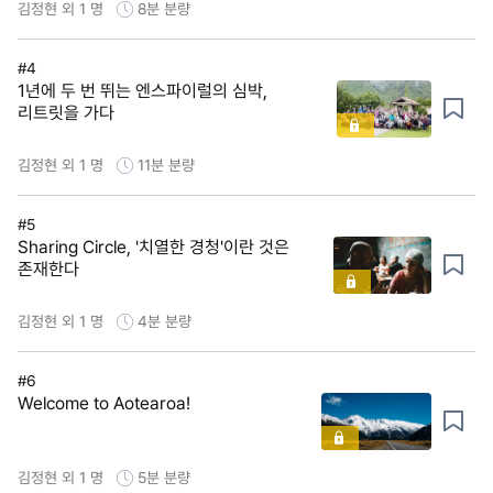
김정현 외 1 명
8분
분량
#4
1년에 두 번 뛰는 엔스파이럴의 심박,
리트릿을 가다
김정현 외 1 명
11분
분량
#5
Sharing Circle, '치열한 경청'이란 것은
존재한다
김정현 외 1 명
4분
분량
#6
Welcome to Aotearoa!
김정현 외 1 명
5분
분량