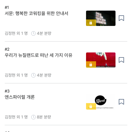
#1
서문: 행복한 코워킹을 위한 안내서
김정현 외 1 명
4분
분량
#2
우리가 뉴질랜드로 떠난 세 가지 이유
김정현 외 1 명
4분
분량
#3
엔스파이럴 개론
김정현 외 1 명
8분
분량