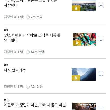
웰링턴, 도시의 얼굴은 그곳에 사는
사람이다
김정현 외 1 명
7분
분량
#8
'엔스파이럴 레시피'로 조직을 새롭게
요리한다
김정현 외 1 명
14분
분량
#9
다시 한국에서
김정현 외 1 명
3분
분량
#10
에필로그: 정답이 아닌, 그러나 꿈도 아닌