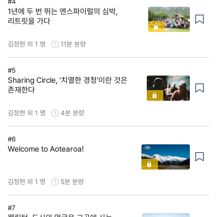
#4
1년에 두 번 뛰는 엔스파이럴의 심박,
리트릿을 가다
김정현 외 1 명
11분
분량
#5
Sharing Circle, '치열한 경청'이란 것은
존재한다
김정현 외 1 명
4분
분량
#6
Welcome to Aotearoa!
김정현 외 1 명
5분
분량
#7