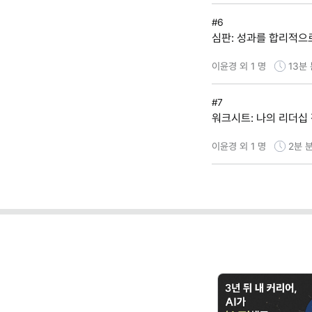
#6
심판: 성과를 합리적으
이윤경 외 1 명
13분
#7
워크시트: 나의 리더십
이윤경 외 1 명
2분
분