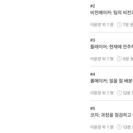
#2
비전메이커: 팀의 비전
이윤경 외 1 명
7분
분
#3
플레이어: 현재에 안주
이윤경 외 1 명
9분
#4
롤메이커: 일을 잘 배
이윤경 외 1 명
12분
#5
코치: 과정을 점검하고
이윤경 외 1 명
13분