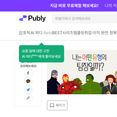
지금 바로 무료체험 해보세요!
나의 커
토픽
AI 퍼디
Beta
BEST
시리즈
템플릿
취업·이직 완전 정복
요즘 일에 대한 고민
Beta
AI 퍼디
에게 물어보세요
지금 인사이트가
필요한 분께
공유해보세요!
북마크