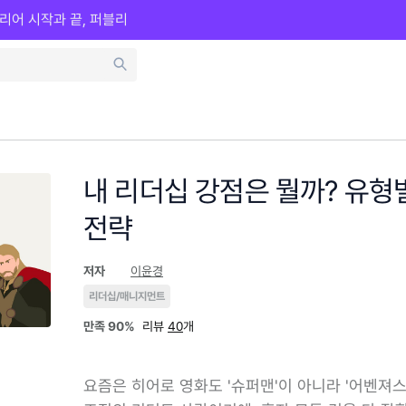
리어 시작과 끝, 퍼블리
내 리더십 강점은 뭘까? 유형
전략
저자
이윤경
리더십/매니지먼트
만족
90%
리뷰
40
개
요즘은 히어로 영화도 '슈퍼맨'이 아니라 '어벤져스