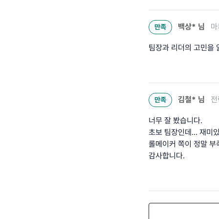
백상*
님
마
만족
팀장과 리더의 고민을 
김철*
님
전
만족
너무 잘 봤습니다.
초보 팀장인데... 재미
롤메이커 쪽이 정말 부
감사합니다.