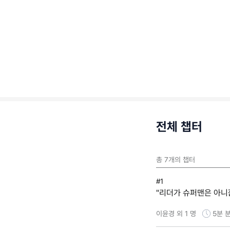
전체 챕터
총
7
개의 챕터
#1
"리더가 슈퍼맨은 아니
이윤경 외 1 명
5분
분