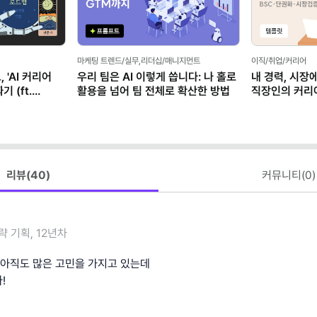
마케팅 트렌드/실무,리더십/매니지먼트
이직/취업/커리어
 'AI 커리어
우리 팀은 AI 이렇게 씁니다: 나 홀로
내 경력, 시장
 (ft.
활용을 넘어 팀 전체로 확산한 방법
직장인의 커리
(템플릿 제공)
리뷰(
40
)
커뮤니티(
0
)
략 기획, 12년차
아직도 많은 고민을 가지고 있는데
!