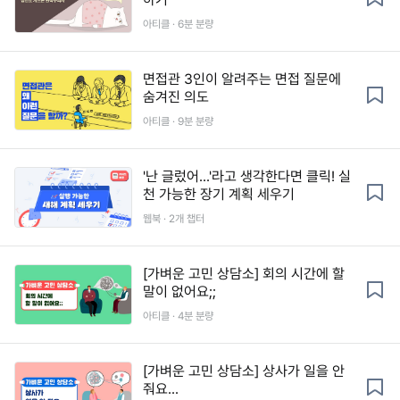
아티클 · 6분 분량
면접관 3인이 알려주는 면접 질문에
숨겨진 의도
아티클 · 9분 분량
'난 글렀어...'라고 생각한다면 클릭! 실
천 가능한 장기 계획 세우기
웹북 · 2개 챕터
[가벼운 고민 상담소] 회의 시간에 할
말이 없어요;;
아티클 · 4분 분량
[가벼운 고민 상담소] 상사가 일을 안
줘요...