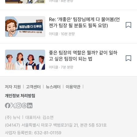
아티클 · 8분 분량
Re: '개좋은' 팀장님에게 다 물어봄(언
젠가 팀장 될 분들도 필독 요망)
아티클 · 10분 분량
좋은 팀장의 역할은 뭘까? 같이 일하
고 싶은 팀장이 되는 법
아티클 · 7분 분량
저자 지원
고객센터
뉴스레터
이용약관
개인정보 처리방침
(주) 뉴닉
대표이사: 김소연
(04147) 서울특별시 마포구 백범로31길 21, 본관 5층 531호
사업자 등록번호: 632-81-01159