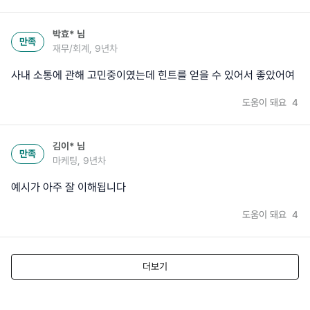
박효*
님
만족
재무/회계, 9년차
사내 소통에 관해 고민중이였는데 힌트를 얻을 수 있어서 좋았어여
도움이 돼요
4
김이*
님
만족
마케팅, 9년차
예시가 아주 잘 이해됩니다
도움이 돼요
4
더보기