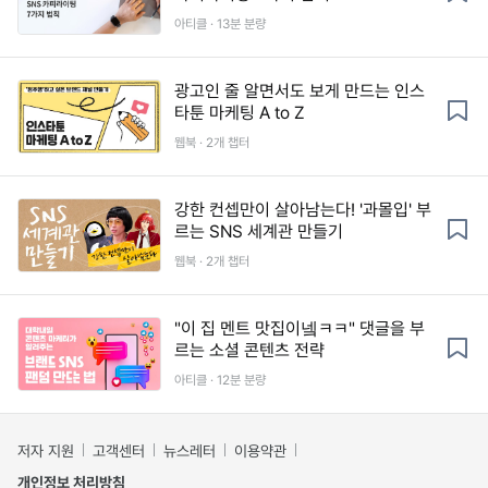
아티클 · 13분 분량
광고인 줄 알면서도 보게 만드는 인스
타툰 마케팅 A to Z
웹북 · 2개 챕터
강한 컨셉만이 살아남는다! '과몰입' 부
르는 SNS 세계관 만들기
웹북 · 2개 챕터
"이 집 멘트 맛집이넼ㅋㅋ" 댓글을 부
르는 소셜 콘텐츠 전략
아티클 · 12분 분량
저자 지원
고객센터
뉴스레터
이용약관
개인정보 처리방침