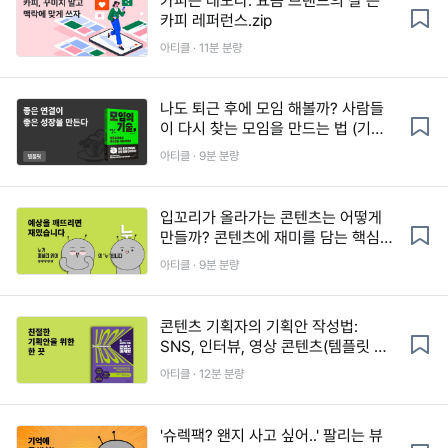
카피는 태도다: 요즘 브랜드의 잘 쓴
카피 레퍼런스.zip
아티클 · 11분 분량
나도 퇴근 후에 모임 해볼까? 사람들
이 다시 찾는 모임을 만드는 법 (기획·
운영 템플릿 제공)
아티클 · 9분 분량
입꼬리가 올라가는 콘텐츠는 어떻게
만들까? 콘텐츠에 재미를 담는 핵심
노하우
아티클 · 9분 분량
콘텐츠 기획자의 기획안 작성법:
SNS, 인터뷰, 영상 콘텐츠(템플릿 제
공)
아티클 · 12분 분량
'슈렉팩? 왠지 사고 싶어..' 팔리는 뷰