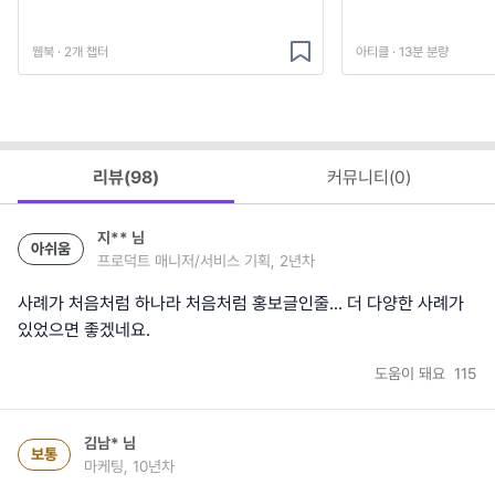
웹북 · 2개 챕터
아티클 · 13분 분량
리뷰(
98
)
커뮤니티(
0
)
지**
님
아쉬움
프로덕트 매니저/서비스 기획, 2년차
사례가 처음처럼 하나라 처음처럼 홍보글인줄... 더 다양한 사례가
있었으면 좋겠네요.
도움이 돼요
115
김남*
님
보통
마케팅, 10년차