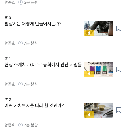
황준호
3분
분량
#10
필살기는 어떻게 만들어지는가?
황준호
7분
분량
#11
현장 스케치 #6: 주주총회에서 만난 사람들
황준호
7분
분량
#12
어떤 가치투자를 따라 할 것인가?
황준호
7분
분량