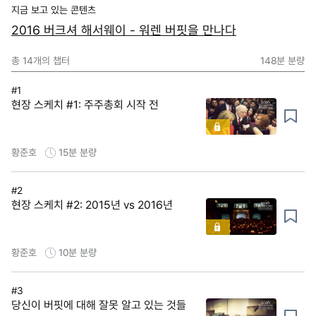
지금 보고 있는 콘텐츠
2016 버크셔 해서웨이 - 워렌 버핏을 만나다
총
14
개의 챕터
148분
분량
#1
현장 스케치 #1: 주주총회 시작 전
황준호
15분
분량
#2
현장 스케치 #2: 2015년 vs 2016년
황준호
10분
분량
#3
당신이 버핏에 대해 잘못 알고 있는 것들