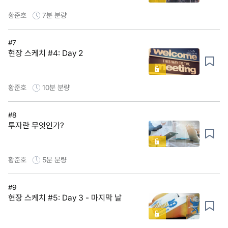
황준호
7분
분량
#7
현장 스케치 #4: Day 2
황준호
10분
분량
#8
투자란 무엇인가?
황준호
5분
분량
#9
현장 스케치 #5: Day 3 - 마지막 날