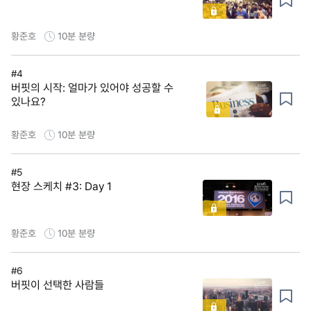
황준호
10분
분량
#4
버핏의 시작: 얼마가 있어야 성공할 수
있나요?
황준호
10분
분량
#5
현장 스케치 #3: Day 1
황준호
10분
분량
#6
버핏이 선택한 사람들