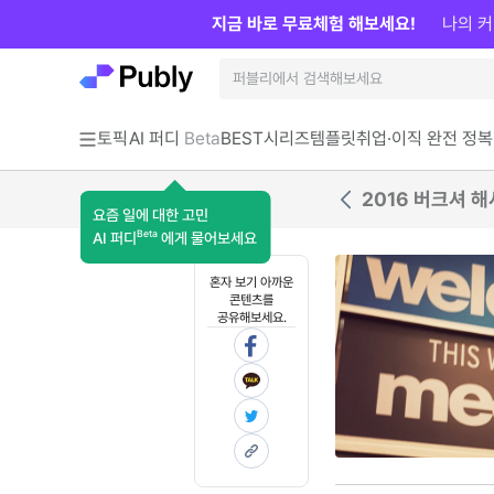
지금 바로 무료체험 해보세요!
나의 커
토픽
AI 퍼디
Beta
BEST
시리즈
템플릿
취업·이직 완전 정복
2016 버크셔 
요즘 일에 대한 고민
Beta
AI 퍼디
에게 물어보세요
혼자 보기 아까운
콘텐츠를
공유해보세요.