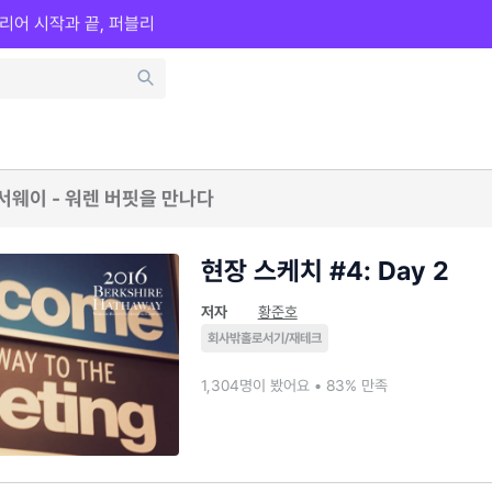
리어 시작과 끝, 퍼블리
해서웨이 - 워렌 버핏을 만나다
현장 스케치 #4: Day 2
저자
황준호
회사밖홀로서기/재테크
1,304명이 봤어요 • 83% 만족