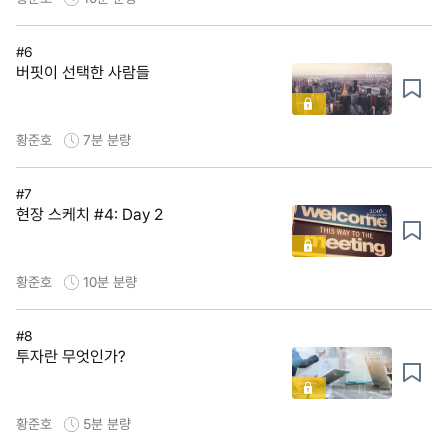
#6
버핏이 선택한 사람들
황준호
7분
분량
#7
현장 스케치 #4: Day 2
황준호
10분
분량
#8
투자란 무엇인가?
황준호
5분
분량