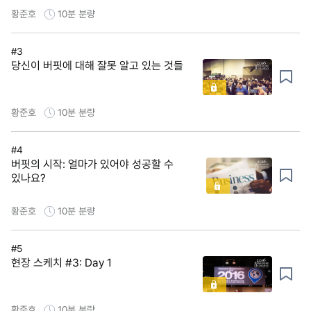
황준호
10분
분량
#3
당신이 버핏에 대해 잘못 알고 있는 것들
황준호
10분
분량
#4
버핏의 시작: 얼마가 있어야 성공할 수
있나요?
황준호
10분
분량
#5
현장 스케치 #3: Day 1
황준호
10분
분량