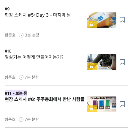
#9
현장 스케치 #5: Day 3 - 마지막 날
황준호
3분
분량
#10
필살기는 어떻게 만들어지는가?
황준호
7분
분량
#11
- 보는 중
현장 스케치 #6: 주주총회에서 만난 사람들
황준호
7분
분량