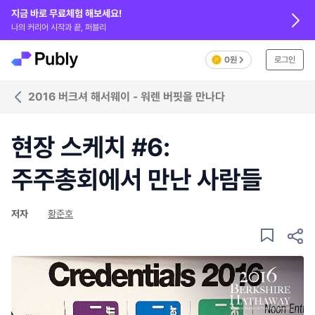
지금 바로 무료체험 해보세요!
나의 커리어 시작과 끝, 퍼블리
0원
로그인
2016 버크셔 해서웨이 - 워렌 버핏을 만나다
현장 스케치 #6:
주주총회에서 만난 사람들
저자
황준호