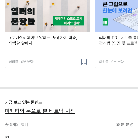
<포텐셜> 데이브 알레드: 도망가지 마라,
리더의 TDL 시트를 통
압박감 앞에서
관리법 (연간 및 프로젝
아티클 · 6분 분량
아티클 · 9분 분량
지금 보고 있는 콘텐츠
마케터의 눈으로 본 베트남 시장
총
5
개의 챕터
59분
분량
#1