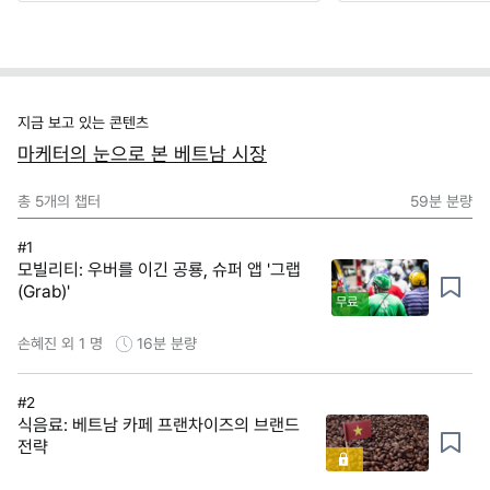
지금 보고 있는 콘텐츠
마케터의 눈으로 본 베트남 시장
총
5
개의 챕터
59분
분량
#1
모빌리티: 우버를 이긴 공룡, 슈퍼 앱 '그랩
(Grab)'
무료
손혜진 외 1 명
16분
분량
#2
식음료: 베트남 카페 프랜차이즈의 브랜드
전략