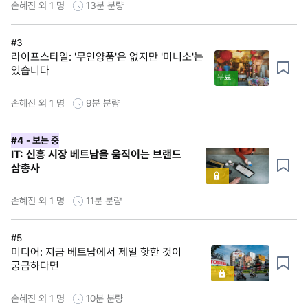
손혜진 외 1 명
13분
분량
#3
라이프스타일: '무인양품'은 없지만 '미니소'는
있습니다
무료
손혜진 외 1 명
9분
분량
#4
- 보는 중
IT: 신흥 시장 베트남을 움직이는 브랜드
삼총사
손혜진 외 1 명
11분
분량
#5
미디어: 지금 베트남에서 제일 핫한 것이
궁금하다면
손혜진 외 1 명
10분
분량