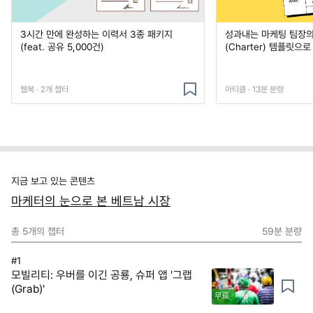
3시간 만에 완성하는 이력서 3종 패키지
성과내는 마케팅 팀장의
(feat. 공유 5,000건)
(Charter) 템플릿으
웹북 · 2개 챕터
아티클 · 13분 분량
지금 보고 있는 콘텐츠
마케터의 눈으로 본 베트남 시장
총
5
개의 챕터
59분
분량
#1
모빌리티: 우버를 이긴 공룡, 슈퍼 앱 '그랩
(Grab)'
무료