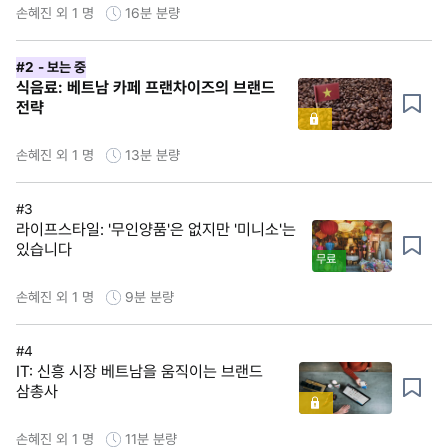
손혜진 외 1 명
16분
분량
#2
- 보는 중
식음료: 베트남 카페 프랜차이즈의 브랜드
전략
손혜진 외 1 명
13분
분량
#3
라이프스타일: '무인양품'은 없지만 '미니소'는
있습니다
무료
손혜진 외 1 명
9분
분량
#4
IT: 신흥 시장 베트남을 움직이는 브랜드
삼총사
손혜진 외 1 명
11분
분량