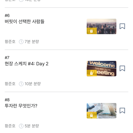
#6
버핏이 선택한 사람들
황준호
7분
분량
#7
현장 스케치 #4: Day 2
황준호
10분
분량
#8
투자란 무엇인가?
황준호
5분
분량