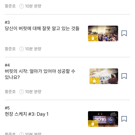
황준호
10분
분량
#3
당신이 버핏에 대해 잘못 알고 있는 것들
황준호
10분
분량
#4
버핏의 시작: 얼마가 있어야 성공할 수
있나요?
황준호
10분
분량
#5
현장 스케치 #3: Day 1
황준호
10분
분량