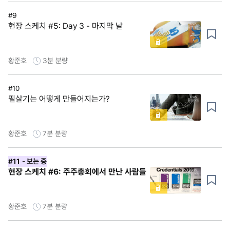
#9
현장 스케치 #5: Day 3 - 마지막 날
황준호
3분
분량
#10
필살기는 어떻게 만들어지는가?
황준호
7분
분량
#11
- 보는 중
현장 스케치 #6: 주주총회에서 만난 사람들
황준호
7분
분량