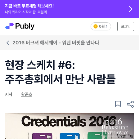
지금 바로 무료체험 해보세요!
나의 커리어 시작과 끝, 퍼블리
0원
로그인
2016 버크셔 해서웨이 - 워렌 버핏을 만나다
현장 스케치 #6:
주주총회에서 만난 사람들
저자
황준호