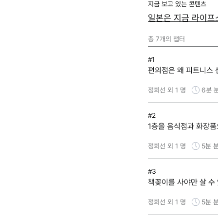
지금 보고 있는 콘텐츠
일본은 지금 라이프스
총
7
개의 챕터
#1
편의점은 왜 피트니스 센터
정희선 외 1 명
6분
#2
1층을 음식점과 화장품
정희선 외 1 명
5분
분
#3
책꽂이를 사야만 살 수 
정희선 외 1 명
5분
분