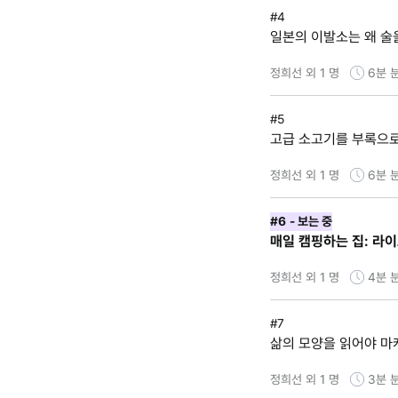
#4
일본의 이발소는 왜 술
정희선 외 1 명
6분
#5
고급 소고기를 부록으로
정희선 외 1 명
6분
#6
- 보는 중
매일 캠핑하는 집: 라
정희선 외 1 명
4분
#7
삶의 모양을 읽어야 마
정희선 외 1 명
3분