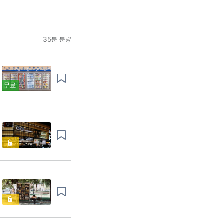
35분
분량
무료