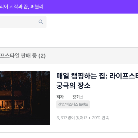
리어 시작과 끝, 퍼블리
프스타일 판매 중 (2)
매일 캠핑하는 집: 라이프
궁극의 장소
저자
정희선
산업/비즈니스 트렌드
3,317명이 봤어요 • 79% 만족