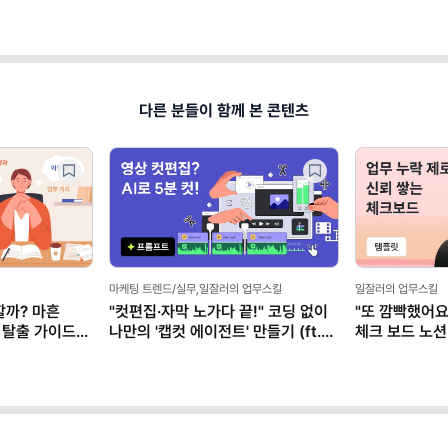
다른 분들이 함께 본 콘텐츠
마케팅 트렌드/실무,일잘러의 업무스킬
일잘러의 업무스킬
할까? 마흔
"컷편집·자막 노가다 끝!" 코딩 없이
"또 깜빡했어요
 탈출 가이드
나만의 '캡컷 에이전트' 만들기 (ft.
체크 보드 노션
클로드)