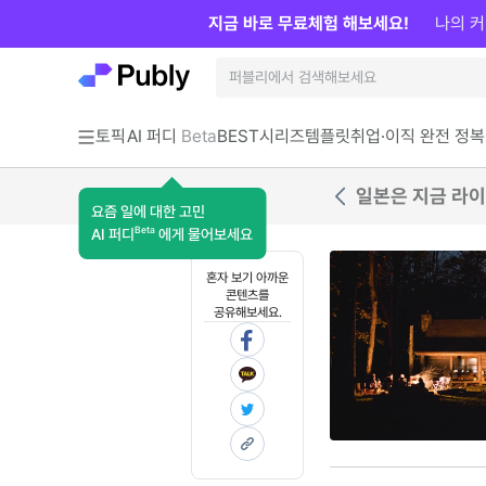
지금 바로 무료체험 해보세요!
나의 커
토픽
AI 퍼디
Beta
BEST
시리즈
템플릿
취업·이직 완전 정복
일본은 지금 라이
요즘 일에 대한 고민
Beta
AI 퍼디
에게 물어보세요
혼자 보기 아까운
콘텐츠를
공유해보세요.