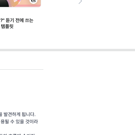
Next
일잘러의 업무스킬
이직/취업/커리
말 잘하는 똑똑한 직장인 되려면?
"오후 4시
AI로 '구두 사고력' 훈련부터 하세요
리모트 근무
(+별책부록
 발견하게 됩니다.
용될 수 있을 것이라