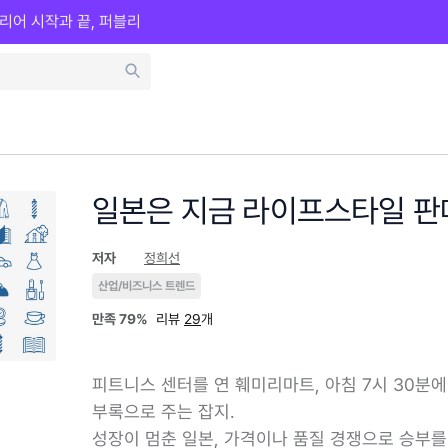
리어 시작과 끝, 퍼블리
일본은 지금 라이프스타일 판매 
저자
정희선
산업/비즈니스 트렌드
만족
79%
리뷰
29
개
피트니스 센터를 연 훼미리마트, 아침 7시 30분에
부록으로 주는 잡지.
성장이 멈춘 일본, 가격이나 품질 경쟁으로 승부