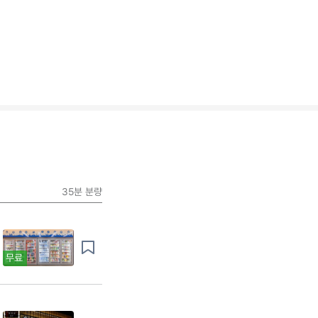
35분
분량
무료