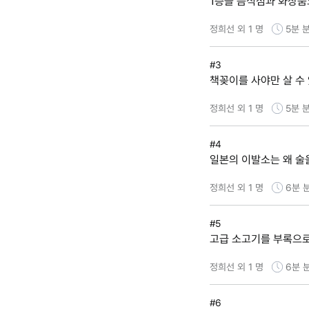
1층을 음식점과 화장품
정희선 외 1 명
5분
분
#3
책꽂이를 사야만 살 수 
정희선 외 1 명
5분
분
#4
일본의 이발소는 왜 술
정희선 외 1 명
6분
#5
고급 소고기를 부록으로
정희선 외 1 명
6분
#6