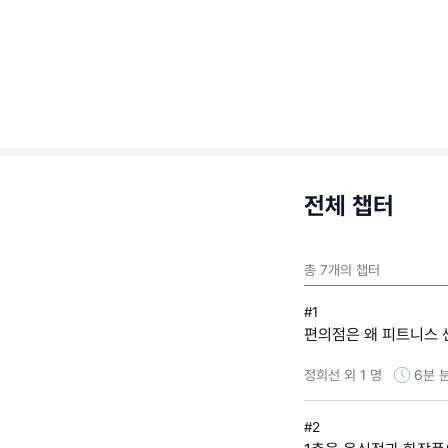
전체 챕터
총
7
개의 챕터
#1
편의점은 왜 피트니스 센터
정희선 외 1 명
6분
#2