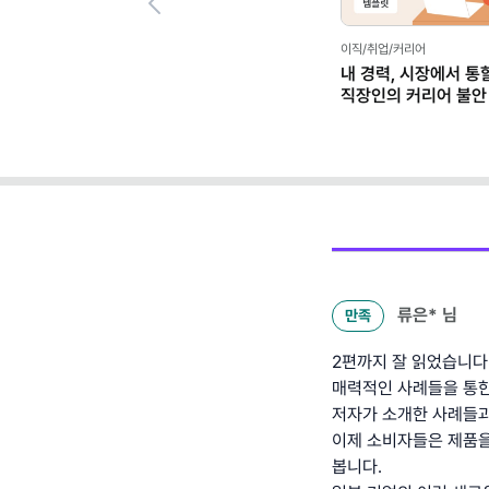
Previous
마케팅 트렌드/실무,일잘러의 업무스킬
일잘러의 업무스킬
 마흔
"컷편집·자막 노가다 끝!" 코딩 없이
"또 깜빡했어요?" 듣
 가이드
나만의 '캡컷 에이전트' 만들기 (ft.
체크 보드 노션 템플
클로드)
류은*
님
만족
2편까지 잘 읽었습니다
매력적인 사례들을 통한
저자가 소개한 사례들과
이제 소비자들은 제품을
봅니다.