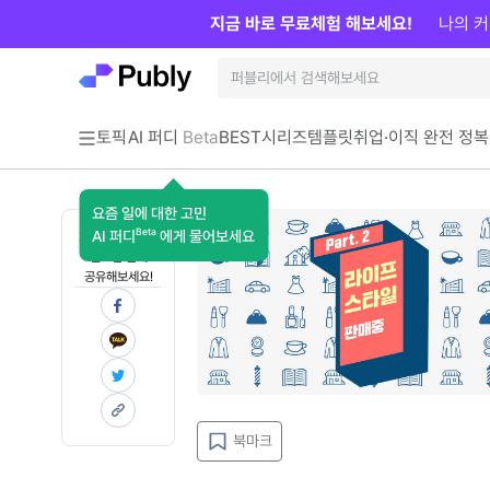
지금 바로 무료체험 해보세요!
나의 커
토픽
AI 퍼디
Beta
BEST
시리즈
템플릿
취업·이직 완전 정복
요즘 일에 대한 고민
Beta
AI 퍼디
에게 물어보세요
지금 인사이트가
필요한 분께
공유해보세요!
북마크