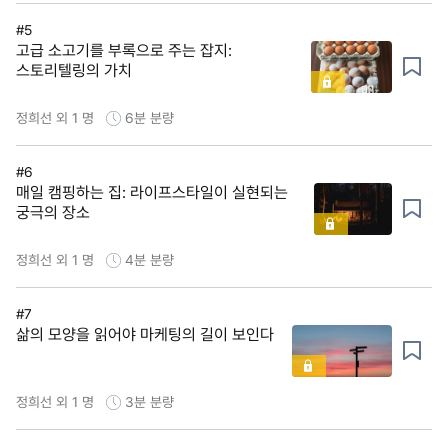
#5
고급 소고기를 부록으로 주는 잡지:
스토리텔링의 가치
정희선 외 1 명
6분
분량
#6
매일 캠핑하는 집: 라이프스타일이 실현되는
궁극의 장소
정희선 외 1 명
4분
분량
#7
삶의 모양을 읽어야 마케팅의 길이 보인다
정희선 외 1 명
3분
분량