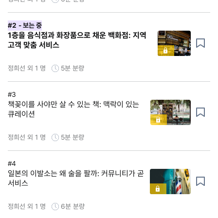
#2
- 보는 중
1층을 음식점과 화장품으로 채운 백화점: 지역
고객 맞춤 서비스
정희선 외 1 명
5분
분량
#3
책꽂이를 사야만 살 수 있는 책: 맥락이 있는
큐레이션
정희선 외 1 명
5분
분량
#4
일본의 이발소는 왜 술을 팔까: 커뮤니티가 곧
서비스
정희선 외 1 명
6분
분량