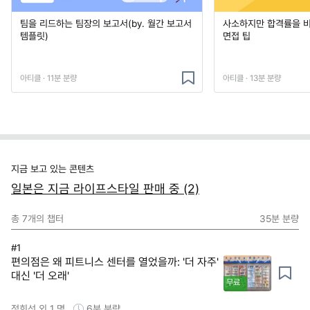
팀을 리드하는 팀장의 보고서(by. 월간 보고서
사소하지만 합격률을 
템플릿)
면접 팁
아티클 · 11분 분량
아티클 · 13분 분량
지금 보고 있는 콘텐츠
일본은 지금 라이프스타일 판매 중 (2)
총
7
개의 챕터
35분
분량
#1
편의점은 왜 피트니스 센터를 열었을까: '더 자주'
대신 '더 오래'
무료
정희선 외 1 명
6분
분량