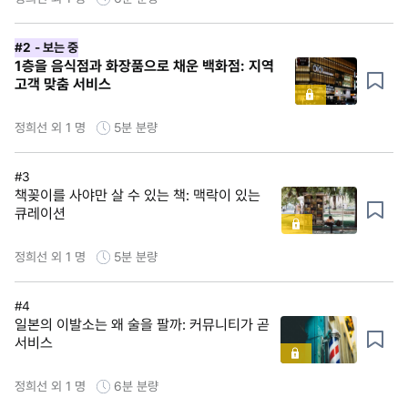
#2
- 보는 중
1층을 음식점과 화장품으로 채운 백화점: 지역
고객 맞춤 서비스
정희선 외 1 명
5분
분량
#3
책꽂이를 사야만 살 수 있는 책: 맥락이 있는
큐레이션
정희선 외 1 명
5분
분량
#4
일본의 이발소는 왜 술을 팔까: 커뮤니티가 곧
서비스
정희선 외 1 명
6분
분량