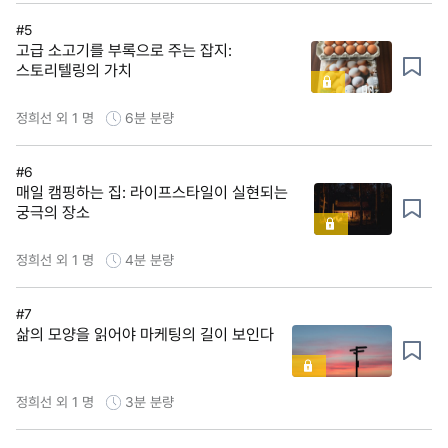
#5
고급 소고기를 부록으로 주는 잡지:
스토리텔링의 가치
정희선 외 1 명
6분
분량
#6
매일 캠핑하는 집: 라이프스타일이 실현되는
궁극의 장소
정희선 외 1 명
4분
분량
#7
삶의 모양을 읽어야 마케팅의 길이 보인다
정희선 외 1 명
3분
분량