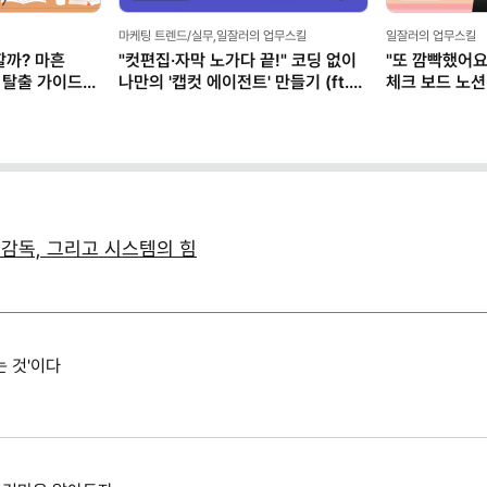
마케팅 트렌드/실무,일잘러의 업무스킬
일잘러의 업무스킬
할까? 마흔
"컷편집·자막 노가다 끝!" 코딩 없이
"또 깜빡했어요
 탈출 가이드
나만의 '캡컷 에이전트' 만들기 (ft.
체크 보드 노션
클로드)
, 감독, 그리고 시스템의 힘
는 것'이다