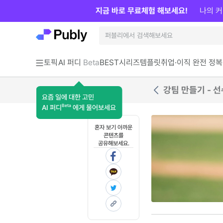
지금 바로 무료체험 해보세요!
나의 커
토픽
AI 퍼디
Beta
BEST
시리즈
템플릿
취업·이직 완전 정복
강팀 만들기 - 선
요즘 일에 대한 고민
Beta
AI 퍼디
에게 물어보세요
혼자 보기 아까운
콘텐츠를
공유해보세요.