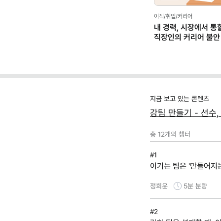
Previous
이직/취업/커리어
내 경력, 시장에서 통
직장인의 커리어 불안
(템플릿 제공)
지금 보고 있는 콘텐츠
강팀 만들기 - 선수
총
12
개의 챕터
#1
이기는 팀은 '만들어지
정희윤
5분
분량
#2