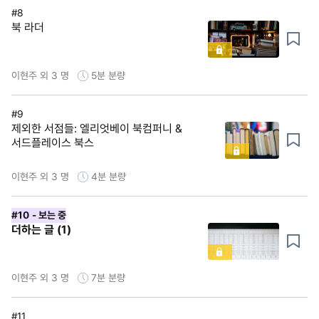
#8
북 라더
이현주 외 3 명
5분
분량
#9
제외한 서점들: 엘리엇베이 북컴퍼니 &
서드플레이스 북스
이현주 외 3 명
4분
분량
#10
- 보는 중
더하는 글 (1)
이현주 외 3 명
7분
분량
#11