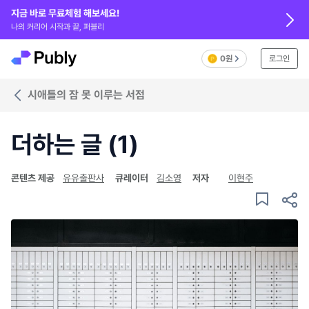
지금 바로 무료체험 해보세요!
나의 커리어 시작과 끝, 퍼블리
0원
로그인
시애틀의 잠 못 이루는 서점
더하는 글 (1)
콘텐츠 제공
유유출판사
큐레이터
김소영
저자
이현주