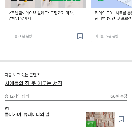
<포텐셜> 데이브 알레드: 도망가지 마라,
리더의 TDL 시트를 통
압박감 앞에서
관리법 (연간 및 프로젝
아티클 · 6분 분량
아티클 · 9분 분량
지금 보고 있는 콘텐츠
시애틀의 잠 못 이루는 서점
총
12
개의 챕터
68분
분량
#1
들어가며: 큐레이터의 말
무료