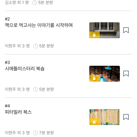
김소영 외 1 명
5분
분량
#2
책으로 먹고사는 이야기를 시작하며
이현주 외 3 명
5분
분량
#3
시애틀미스터리 북숍
이현주 외 3 명
5분
분량
#4
피터밀러 북스
이현주 외 3 명
7분
분량