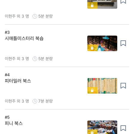
이현주 외 3 명
5분
분량
#3
시애틀미스터리 북숍
이현주 외 3 명
5분
분량
#4
피터밀러 북스
이현주 외 3 명
7분
분량
#5
피니 북스