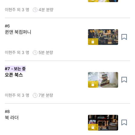
이현주 외 3 명
4분
분량
#6
퀸앤 북컴퍼니
이현주 외 3 명
5분
분량
#7
- 보는 중
오픈 북스
이현주 외 3 명
7분
분량
#8
북 라더