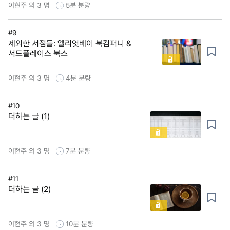
이현주 외 3 명
5분
분량
#9
제외한 서점들: 엘리엇베이 북컴퍼니 &
서드플레이스 북스
이현주 외 3 명
4분
분량
#10
더하는 글 (1)
이현주 외 3 명
7분
분량
#11
더하는 글 (2)
이현주 외 3 명
10분
분량