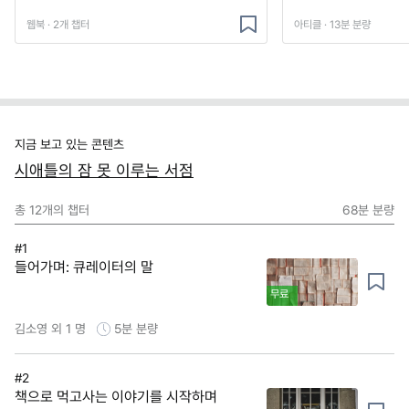
웹북 · 2개 챕터
아티클 · 13분 분량
지금 보고 있는 콘텐츠
시애틀의 잠 못 이루는 서점
총
12
개의 챕터
68분
분량
#1
들어가며: 큐레이터의 말
무료
김소영 외 1 명
5분
분량
#2
책으로 먹고사는 이야기를 시작하며