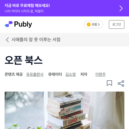
지금 바로 무료체험 해보세요!
나의 커리어 시작과 끝, 퍼블리
0원
로그인
시애틀의 잠 못 이루는 서점
오픈 북스
콘텐츠 제공
유유출판사
큐레이터
김소영
저자
이현주